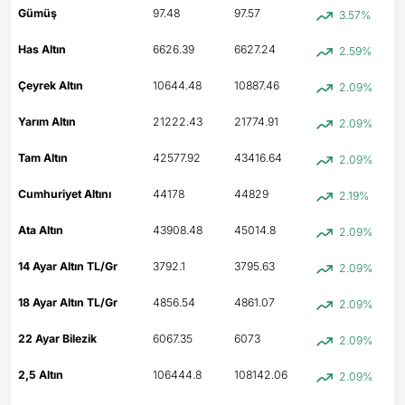
Gümüş
97.48
97.57
3.57%
Has Altın
6626.39
6627.24
2.59%
Çeyrek Altın
10644.48
10887.46
2.09%
Yarım Altın
21222.43
21774.91
2.09%
Tam Altın
42577.92
43416.64
2.09%
Cumhuriyet Altını
44178
44829
2.19%
Ata Altın
43908.48
45014.8
2.09%
14 Ayar Altın TL/Gr
3792.1
3795.63
2.09%
18 Ayar Altın TL/Gr
4856.54
4861.07
2.09%
22 Ayar Bilezik
6067.35
6073
2.09%
2,5 Altın
106444.8
108142.06
2.09%