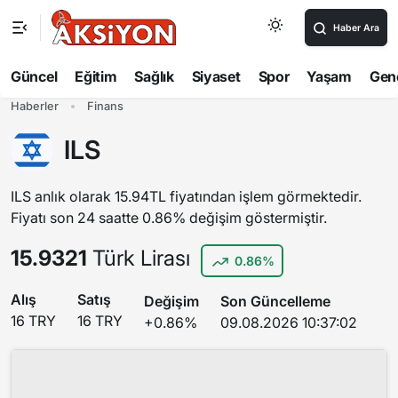
Haber Ara
Güncel
Eğitim
Sağlık
Siyaset
Spor
Yaşam
Gen
Haberler
Finans
ILS
ILS anlık olarak 15.94TL fiyatından işlem görmektedir.
Fiyatı son 24 saatte 0.86% değişim göstermiştir.
15.9321
Türk Lirası
0.86%
Alış
Satış
Değişim
Son Güncelleme
16 TRY
16 TRY
+0.86%
09.08.2026 10:37:02