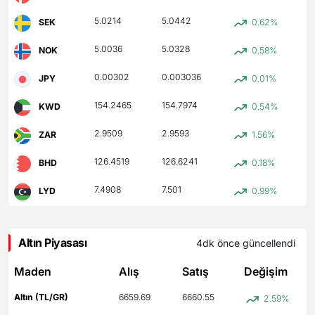
5.0214
5.0442
SEK
0.62%
5.0036
5.0328
NOK
0.58%
0.00302
0.003036
JPY
0.01%
154.2465
154.7974
KWD
0.54%
2.9509
2.9593
ZAR
1.56%
126.4519
126.6241
BHD
0.18%
7.4908
7.501
LYD
0.99%
Altın Piyasası
4dk önce
güncellendi
Maden
Alış
Satış
Değişim
Altın (TL/GR)
6659.69
6660.55
2.59%