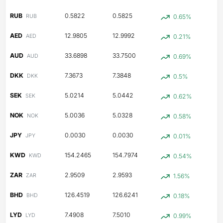
RUB
0.5822
0.5825
RUB
0.65%
AED
12.9805
12.9992
AED
0.21%
AUD
33.6898
33.7500
AUD
0.69%
DKK
7.3673
7.3848
DKK
0.5%
SEK
5.0214
5.0442
SEK
0.62%
NOK
5.0036
5.0328
NOK
0.58%
JPY
0.0030
0.0030
JPY
0.01%
KWD
154.2465
154.7974
KWD
0.54%
ZAR
2.9509
2.9593
ZAR
1.56%
BHD
126.4519
126.6241
BHD
0.18%
LYD
7.4908
7.5010
LYD
0.99%