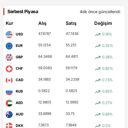
Serbest Piyasa
4dk önce
güncellendi
Kur
Alış
Satış
Değişim
47.6787
47.7436
USD
0.18%
55.1254
55.251
EUR
0.32%
64.3468
64.4811
GBP
0.38%
59.0083
59.1179
CHF
0.82%
34.1883
34.2339
CAD
0.73%
0.5822
0.5825
RUB
0.65%
12.9805
12.9992
AED
0.21%
33.6898
33.75
AUD
0.69%
7.3673
7.3848
DKK
0.5%