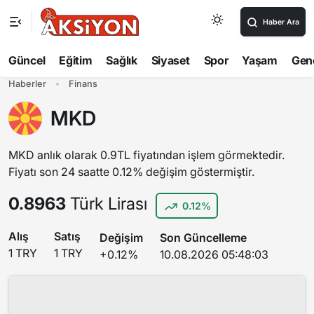
Haber Ara
Güncel
Eğitim
Sağlık
Siyaset
Spor
Yaşam
Gen
Haberler
Finans
MKD
MKD anlık olarak 0.9TL fiyatından işlem görmektedir.
Fiyatı son 24 saatte 0.12% değişim göstermiştir.
0.8963
Türk Lirası
0.12%
Alış
Satış
Değişim
Son Güncelleme
1 TRY
1 TRY
+0.12%
10.08.2026 05:48:03