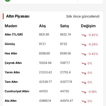
Altın Piyasası
3dk önce
güncellendi
Maden
Alış
Satış
Değişim
Altın (TL/GR)
6631.85
6632.74
-0.42%
Gümüş
97.21
97.32
-0.26%
Has Altın
6598.69
6599.58
-0.42%
Çeyrek Altın
10634.94
10877.7
0%
Yarım Altın
21203.42
21755.4
0%
Tam Altın
42539.77
43377.74
0%
Cumhuriyet Altını
44100
44750
-0.18%
Ata Altın
43869.14
44974.47
0%