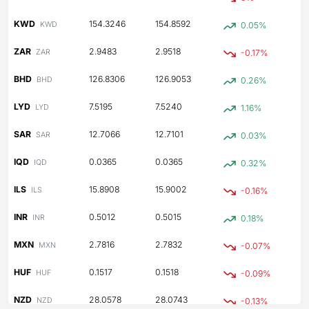
KWD
154.3246
154.8592
KWD
0.05%
ZAR
2.9483
2.9518
ZAR
-0.17%
BHD
126.8306
126.9053
BHD
0.26%
LYD
7.5195
7.5240
LYD
1.16%
SAR
12.7066
12.7101
SAR
0.03%
IQD
0.0365
0.0365
IQD
0.32%
ILS
15.8908
15.9002
ILS
-0.16%
INR
0.5012
0.5015
INR
0.18%
MXN
2.7816
2.7832
MXN
-0.07%
HUF
0.1517
0.1518
HUF
-0.09%
NZD
28.0578
28.0743
NZD
-0.13%