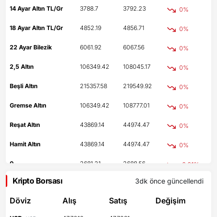
14 Ayar Altın TL/Gr
3788.7
3792.23
0%
18 Ayar Altın TL/Gr
4852.19
4856.71
0%
22 Ayar Bilezik
6061.92
6067.56
0%
2,5 Altın
106349.42
108045.17
0%
Beşli Altın
215357.58
219549.92
0%
Gremse Altın
106349.42
108777.01
0%
Reşat Altın
43869.14
44974.47
0%
Hamit Altın
43869.14
44974.47
0%
0
2681.21
2688.56
-0.01%
Kripto Borsası
3dk önce
güncellendi
0
2090.63
2103.89
-1.07%
Döviz
Alış
Satış
Değişim