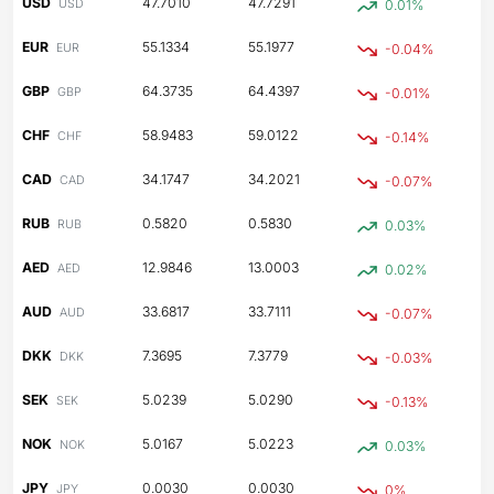
USD
47.7010
47.7291
USD
0.01%
EUR
55.1334
55.1977
EUR
-0.04%
GBP
64.3735
64.4397
GBP
-0.01%
CHF
58.9483
59.0122
CHF
-0.14%
CAD
34.1747
34.2021
CAD
-0.07%
RUB
0.5820
0.5830
RUB
0.03%
AED
12.9846
13.0003
AED
0.02%
AUD
33.6817
33.7111
AUD
-0.07%
DKK
7.3695
7.3779
DKK
-0.03%
SEK
5.0239
5.0290
SEK
-0.13%
NOK
5.0167
5.0223
NOK
0.03%
JPY
0.0030
0.0030
JPY
0%