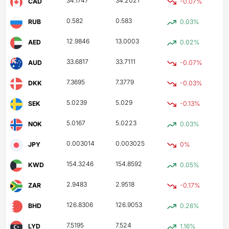
34.1747
34.2021
CAD
-0.07%
0.582
0.583
RUB
0.03%
12.9846
13.0003
AED
0.02%
33.6817
33.7111
AUD
-0.07%
7.3695
7.3779
DKK
-0.03%
5.0239
5.029
SEK
-0.13%
5.0167
5.0223
NOK
0.03%
0.003014
0.003025
JPY
0%
154.3246
154.8592
KWD
0.05%
2.9483
2.9518
ZAR
-0.17%
126.8306
126.9053
BHD
0.26%
7.5195
7.524
LYD
1.16%