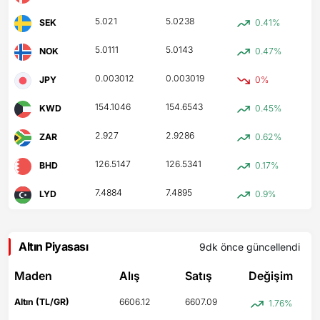
5.021
5.0238
SEK
0.41%
5.0111
5.0143
NOK
0.47%
0.003012
0.003019
JPY
0%
154.1046
154.6543
KWD
0.45%
2.927
2.9286
ZAR
0.62%
126.5147
126.5341
BHD
0.17%
7.4884
7.4895
LYD
0.9%
Altın Piyasası
9dk önce
güncellendi
Maden
Alış
Satış
Değişim
Altın (TL/GR)
6606.12
6607.09
1.76%