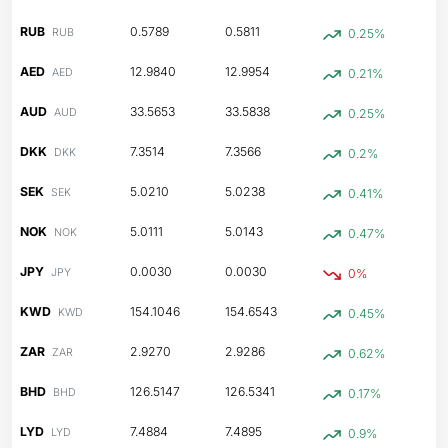
RUB
0.5789
0.5811
RUB
0.25%
AED
12.9840
12.9954
AED
0.21%
AUD
33.5653
33.5838
AUD
0.25%
DKK
7.3514
7.3566
DKK
0.2%
SEK
5.0210
5.0238
SEK
0.41%
NOK
5.0111
5.0143
NOK
0.47%
JPY
0.0030
0.0030
JPY
0%
KWD
154.1046
154.6543
KWD
0.45%
ZAR
2.9270
2.9286
ZAR
0.62%
BHD
126.5147
126.5341
BHD
0.17%
LYD
7.4884
7.4895
LYD
0.9%