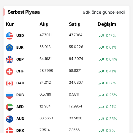
Serbest Piyasa
9dk önce
güncellendi
Kur
Alış
Satış
Değişim
47.7011
47.7084
USD
0.17%
55.013
55.0226
EUR
0.01%
64.1931
64.2074
GBP
0.04%
58.7998
58.8371
CHF
0.41%
34.012
34.0307
CAD
0.17%
0.5789
0.5811
RUB
0.25%
12.984
12.9954
AED
0.21%
33.5653
33.5838
AUD
0.25%
7.3514
7.3566
DKK
0.2%