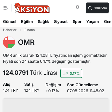
Haber Ara
Güncel
Eğitim
Sağlık
Siyaset
Spor
Yaşam
Gen
Haberler
Finans
OMR
OMR anlık olarak 124.08TL fiyatından işlem görmektedir.
Fiyatı son 24 saatte 0.17% değişim göstermiştir.
124.0791
Türk Lirası
0.17%
Alış
Satış
Değişim
Son Güncelleme
124 TRY
124 TRY
+0.17%
07.08.2026 11:48:02