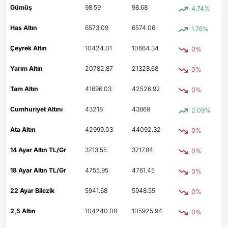
Gümüş
98.59
98.68
4.74%
Has Altın
6573.09
6574.06
1.76%
Çeyrek Altın
10424.01
10664.34
0%
Yarım Altın
20782.87
21328.68
0%
Tam Altın
41696.03
42526.92
0%
Cumhuriyet Altını
43218
43869
2.09%
Ata Altın
42999.03
44092.32
0%
14 Ayar Altın TL/Gr
3713.55
3717.84
0%
18 Ayar Altın TL/Gr
4755.95
4761.45
0%
22 Ayar Bilezik
5941.68
5948.55
0%
2,5 Altın
104240.08
105925.94
0%