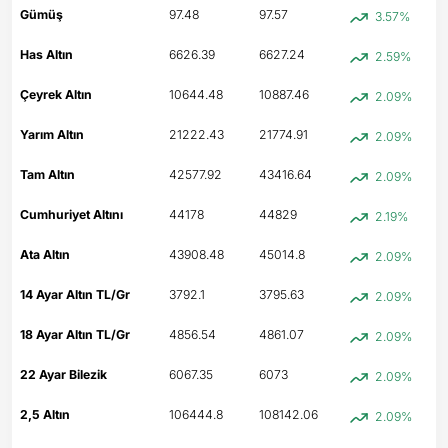
Gümüş
97.48
97.57
3.57%
Has Altın
6626.39
6627.24
2.59%
Çeyrek Altın
10644.48
10887.46
2.09%
Yarım Altın
21222.43
21774.91
2.09%
Tam Altın
42577.92
43416.64
2.09%
Cumhuriyet Altını
44178
44829
2.19%
Ata Altın
43908.48
45014.8
2.09%
14 Ayar Altın TL/Gr
3792.1
3795.63
2.09%
18 Ayar Altın TL/Gr
4856.54
4861.07
2.09%
22 Ayar Bilezik
6067.35
6073
2.09%
2,5 Altın
106444.8
108142.06
2.09%