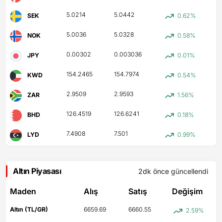
5.0214
5.0442
SEK
0.62%
5.0036
5.0328
NOK
0.58%
0.00302
0.003036
JPY
0.01%
154.2465
154.7974
KWD
0.54%
2.9509
2.9593
ZAR
1.56%
126.4519
126.6241
BHD
0.18%
7.4908
7.501
LYD
0.99%
Altın Piyasası
2dk önce
güncellendi
Maden
Alış
Satış
Değişim
Altın (TL/GR)
6659.69
6660.55
2.59%