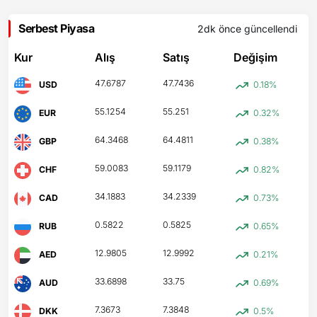
Serbest Piyasa
2dk önce
güncellendi
Kur
Alış
Satış
Değişim
47.6787
47.7436
USD
0.18%
55.1254
55.251
EUR
0.32%
64.3468
64.4811
GBP
0.38%
59.0083
59.1179
CHF
0.82%
34.1883
34.2339
CAD
0.73%
0.5822
0.5825
RUB
0.65%
12.9805
12.9992
AED
0.21%
33.6898
33.75
AUD
0.69%
7.3673
7.3848
DKK
0.5%