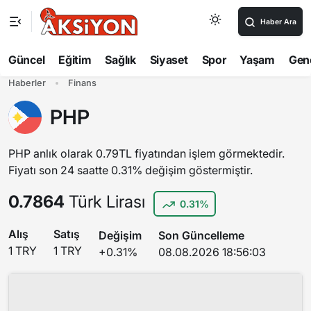
Haber Ara
Güncel
Eğitim
Sağlık
Siyaset
Spor
Yaşam
Gen
Haberler
Finans
PHP
PHP anlık olarak 0.79TL fiyatından işlem görmektedir.
Fiyatı son 24 saatte 0.31% değişim göstermiştir.
0.7864
Türk Lirası
0.31%
Alış
Satış
Değişim
Son Güncelleme
1 TRY
1 TRY
+0.31%
08.08.2026 18:56:03