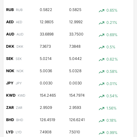
RUB
0.5822
0.5825
RUB
0.65%
AED
12.9805
12.9992
AED
0.21%
AUD
33.6898
33.7500
AUD
0.69%
DKK
7.3673
7.3848
DKK
0.5%
SEK
5.0214
5.0442
SEK
0.62%
NOK
5.0036
5.0328
NOK
0.58%
JPY
0.0030
0.0030
JPY
0.01%
KWD
154.2465
154.7974
KWD
0.54%
ZAR
2.9509
2.9593
ZAR
1.56%
BHD
126.4519
126.6241
BHD
0.18%
LYD
7.4908
7.5010
LYD
0.99%