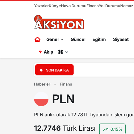
Yazarlar
Künye
Hava Durumu
Finans
Yol Durumu
Namaz V
Genel
Güncel
Eğitim
Siyaset
Akış
19:04
Başkent Ankara bir ha
SON DAKIKA
Haberler
Finans
PLN
PLN anlık olarak 12.78TL fiyatından işlem gör
12.7746
Türk Lirası
0.15%