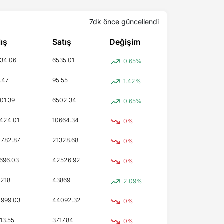
7dk önce
güncellendi
lış
Satış
Değişim
34.06
6535.01
0.65%
.47
95.55
1.42%
01.39
6502.34
0.65%
424.01
10664.34
0%
782.87
21328.68
0%
696.03
42526.92
0%
218
43869
2.09%
999.03
44092.32
0%
13.55
3717.84
0%