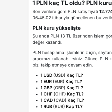
1 PLN kaç TL oldu? PLN kur
Son verilere göre PLN satış fiyatı
12.77
06:45:02 itibarıyla güncellenen bu veril
PLN kuru yükselişte
Şu anda PLN 13 TL üzerinden işlem görü
değer kazandı.
PLN hesaplama işlemleriniz için, sayfan
aracımızı kullanabilirsiniz. Güncel PLN 
bizi takip etmeye devam edin.
1 USD
(USD)
Kaç TL?
1 EUR
(EUR)
Kaç TL?
1 GBP
(GBP)
Kaç TL?
1 CHF
(CHF)
Kaç TL?
1 CAD
(CAD)
Kaç TL?
1 RUB
(RUB)
Kaç TL?