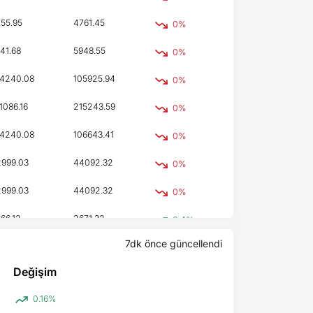
55.95
4761.45
0%
41.68
5948.55
0%
4240.08
105925.94
0%
1086.16
215243.59
0%
4240.08
106643.41
0%
999.03
44092.32
0%
999.03
44092.32
0%
66.12
2671.32
0.4%
7dk önce
güncellendi
98.29
2105.88
0.28%
Değişim
0.16%