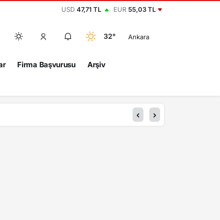
USD
47,71 TL
EUR
55,03 TL
32°
Ankara
ar
Firma Başvurusu
Arşiv