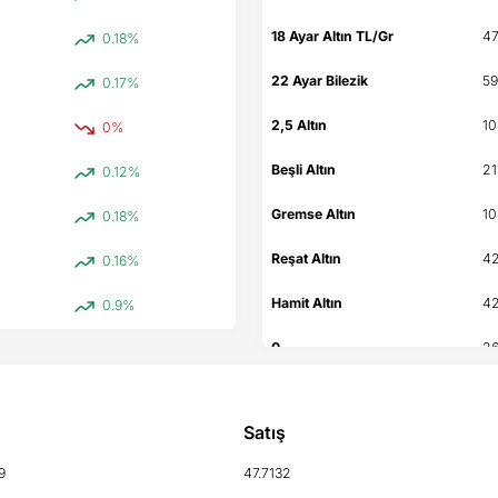
18 Ayar Altın TL/Gr
47
0.18%
22 Ayar Bilezik
59
0.17%
2,5 Altın
10
0%
Beşli Altın
21
0.12%
Gremse Altın
10
0.18%
Reşat Altın
42
0.16%
Hamit Altın
42
0.9%
0
26
0
20
Satış
9
47.7132