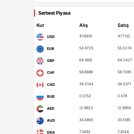
Serbest Piyasa
Kur
Alış
Satış
47.6919
47.7132
USD
54.9725
55.0274
EUR
64.1856
64.2427
GBP
58.6688
58.7095
CHF
34.0144
34.0371
CAD
0.5752
0.578
RUB
12.9823
12.9959
AED
33.4893
33.5185
AUD
7.3492
7.3544
DKK