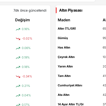
Altın Piyasası
7dk önce
güncellendi
Değişim
Maden
A
Altın (TL/GR)
65
0.16%
Gümüş
95
-0.02%
Has Altın
65
0.06%
Çeyrek Altın
10
0.19%
Yarım Altın
20
0.18%
Tam Altın
41
-0.34%
Cumhuriyet Altını
43
0.21%
Ata Altın
42
0.04%
14 Ayar Altın TL/Gr
37
0.17%