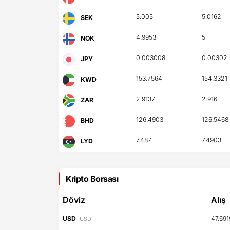
5.005
5.0162
SEK
4.9953
5
NOK
0.003008
0.00302
JPY
153.7564
154.3321
KWD
2.9137
2.916
ZAR
126.4903
126.5468
BHD
7.487
7.4903
LYD
Kripto Borsası
Döviz
Alış
USD
47.691
USD