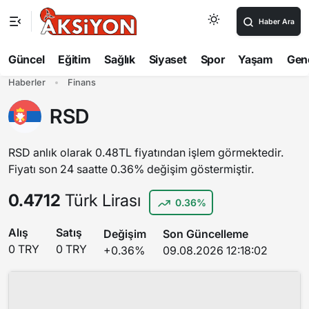
Haber Ara
Güncel
Eğitim
Sağlık
Siyaset
Spor
Yaşam
Gen
Haberler
Finans
RSD
RSD anlık olarak 0.48TL fiyatından işlem görmektedir.
Fiyatı son 24 saatte 0.36% değişim göstermiştir.
0.4712
Türk Lirası
0.36%
Alış
Satış
Değişim
Son Güncelleme
0 TRY
0 TRY
+0.36%
09.08.2026 12:18:02