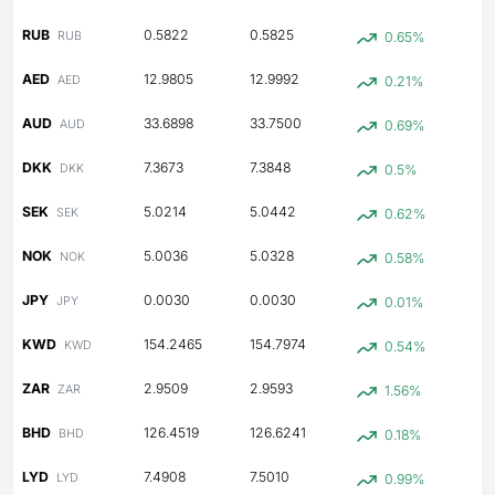
RUB
0.5822
0.5825
RUB
0.65%
AED
12.9805
12.9992
AED
0.21%
AUD
33.6898
33.7500
AUD
0.69%
DKK
7.3673
7.3848
DKK
0.5%
SEK
5.0214
5.0442
SEK
0.62%
NOK
5.0036
5.0328
NOK
0.58%
JPY
0.0030
0.0030
JPY
0.01%
KWD
154.2465
154.7974
KWD
0.54%
ZAR
2.9509
2.9593
ZAR
1.56%
BHD
126.4519
126.6241
BHD
0.18%
LYD
7.4908
7.5010
LYD
0.99%