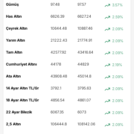
Gümüş
97.48
97.57
3.57%
Has Altın
6626.39
6627.24
2.59%
Çeyrek Altın
10644.48
10887.46
2.09%
Yarım Altın
21222.43
21774.91
2.09%
Tam Altın
42577.92
43416.64
2.09%
Cumhuriyet Altını
44178
44829
2.19%
Ata Altın
43908.48
45014.8
2.09%
14 Ayar Altın TL/Gr
3792.1
3795.63
2.09%
18 Ayar Altın TL/Gr
4856.54
4861.07
2.09%
22 Ayar Bilezik
6067.35
6073
2.09%
2,5 Altın
106444.8
108142.06
2.09%