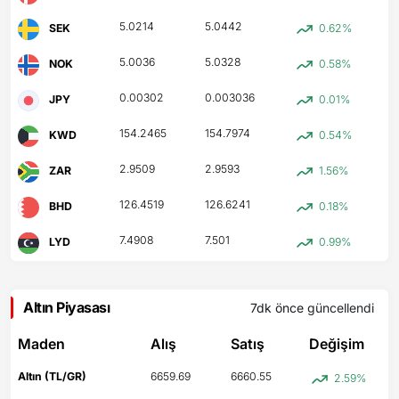
5.0214
5.0442
SEK
0.62%
5.0036
5.0328
NOK
0.58%
0.00302
0.003036
JPY
0.01%
154.2465
154.7974
KWD
0.54%
2.9509
2.9593
ZAR
1.56%
126.4519
126.6241
BHD
0.18%
7.4908
7.501
LYD
0.99%
Altın Piyasası
7dk önce
güncellendi
Maden
Alış
Satış
Değişim
Altın (TL/GR)
6659.69
6660.55
2.59%