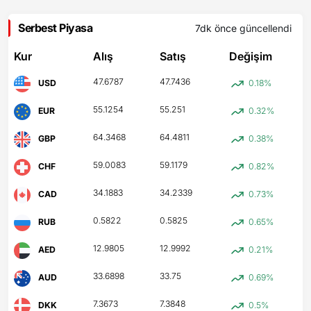
Serbest Piyasa
7dk önce
güncellendi
Kur
Alış
Satış
Değişim
47.6787
47.7436
USD
0.18%
55.1254
55.251
EUR
0.32%
64.3468
64.4811
GBP
0.38%
59.0083
59.1179
CHF
0.82%
34.1883
34.2339
CAD
0.73%
0.5822
0.5825
RUB
0.65%
12.9805
12.9992
AED
0.21%
33.6898
33.75
AUD
0.69%
7.3673
7.3848
DKK
0.5%