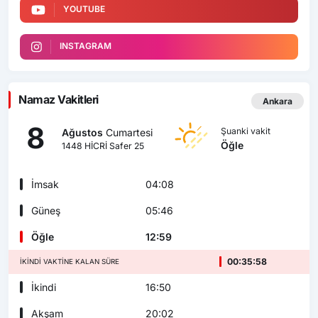
YOUTUBE
INSTAGRAM
Namaz Vakitleri
Ankara
8
Şuanki vakit
Ağustos
Cumartesi
Öğle
1448 HİCRİ Safer 25
İmsak
04:08
Güneş
05:46
Öğle
12:59
00:35:57
İKINDI VAKTINE KALAN SÜRE
İkindi
16:50
Akşam
20:02