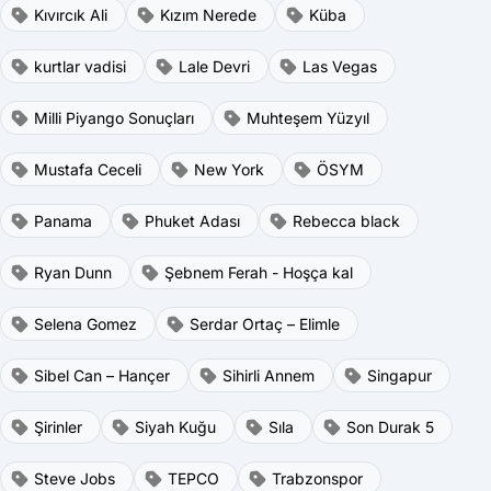
Kıvırcık Ali
Kızım Nerede
Küba
kurtlar vadisi
Lale Devri
Las Vegas
Milli Piyango Sonuçları
Muhteşem Yüzyıl
Mustafa Ceceli
New York
ÖSYM
Panama
Phuket Adası
Rebecca black
Ryan Dunn
Şebnem Ferah - Hoşça kal
Selena Gomez
Serdar Ortaç – Elimle
Sibel Can – Hançer
Sihirli Annem
Singapur
Şirinler
Siyah Kuğu
Sıla
Son Durak 5
Steve Jobs
TEPCO
Trabzonspor