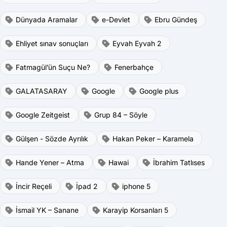
Dünyada Aramalar
e-Devlet
Ebru Gündeş
Ehliyet sınav sonuçları
Eyvah Eyvah 2
Fatmagül’ün Suçu Ne?
Fenerbahçe
GALATASARAY
Google
Google plus
Google Zeitgeist
Grup 84 – Söyle
Gülşen - Sözde Ayrılık
Hakan Peker – Karamela
Hande Yener – Atma
Hawai
İbrahim Tatlıses
İncir Reçeli
İpad 2
iphone 5
İsmail YK – Sanane
Karayip Korsanları 5