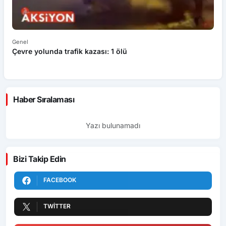
Genel
Ek
Çevre yolunda trafik kazası: 1 ölü
An
ü
Haber Sıralaması
Yazı bulunamadı
Bizi Takip Edin
FACEBOOK
TWITTER