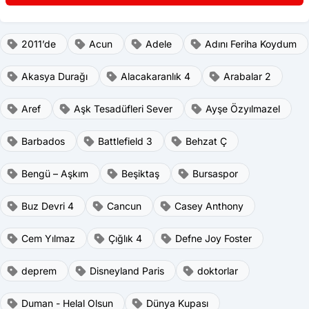
2011’de
Acun
Adele
Adını Feriha Koydum
Akasya Durağı
Alacakaranlık 4
Arabalar 2
Aref
Aşk Tesadüfleri Sever
Ayşe Özyılmazel
Barbados
Battlefield 3
Behzat Ç
Bengü – Aşkım
Beşiktaş
Bursaspor
Buz Devri 4
Cancun
Casey Anthony
Cem Yılmaz
Çığlık 4
Defne Joy Foster
deprem
Disneyland Paris
doktorlar
Duman - Helal Olsun
Dünya Kupası