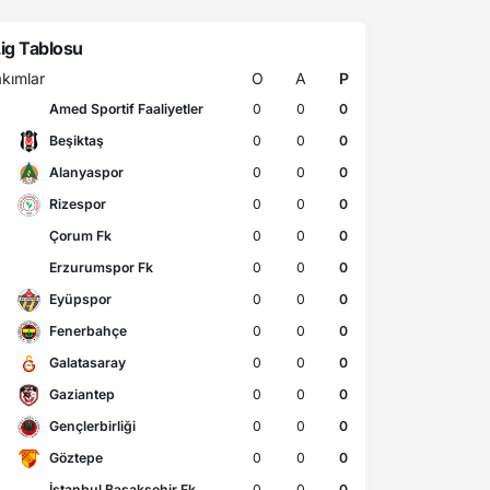
ig Tablosu
kımlar
O
A
P
Amed Sportif Faaliyetler
0
0
0
Beşiktaş
0
0
0
Alanyaspor
0
0
0
Rizespor
0
0
0
Çorum Fk
0
0
0
Erzurumspor Fk
0
0
0
Eyüpspor
0
0
0
Fenerbahçe
0
0
0
Galatasaray
0
0
0
Gaziantep
0
0
0
Gençlerbirliği
0
0
0
Göztepe
0
0
0
İstanbul Başakşehir Fk
0
0
0