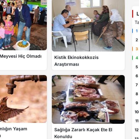
L
Ta
1
2
3
 Meyvesi Hiç Olmadı
Kistik Ekinokokkozis
4
Araştırması
5
6
7
8
9
10
11
nlığın Yaşam
Sağlığa Zararlı Kaçak Ete El
12
u
Konuldu
13