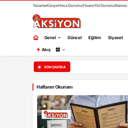
Yazarlar
Künye
Hava Durumu
Finans
Yol Durumu
Namaz V
Genel
Güncel
Eğitim
Siyaset
Akış
19:04
Başkent Ankara bir ha
SON DAKIKA
Haftanın Okunanı