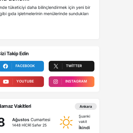
nde tüketiciyi daha bilinçlendirmek için yeni bir
izi Takip Edin
FACEBOOK
TWITTER
YOUTUBE
INSTAGRAM
amaz Vakitleri
Ankara
Şuanki
8
Ağustos
Cumartesi
vakit
1448 HİCRİ Safer 25
İkindi