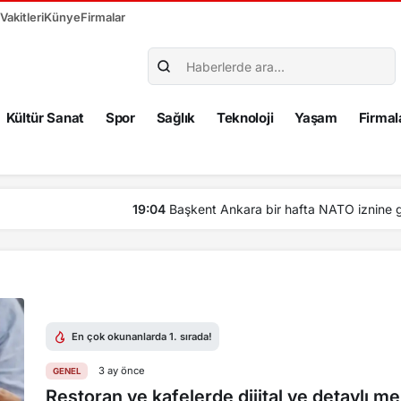
akitleri
Künye
Firmalar
Kültür Sanat
Spor
Sağlık
Teknoloji
Yaşam
Firmal
fta NATO iznine girdi
En çok okunanlarda 1. sırada!
3 ay önce
GENEL
Restoran ve kafelerde dijital ve detaylı 