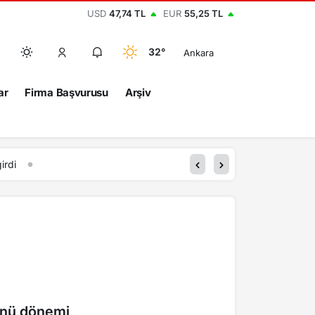
USD
47,74 TL
EUR
55,25 TL
32°
Ankara
ar
Firma Başvurusu
Arşiv
menü dönemi