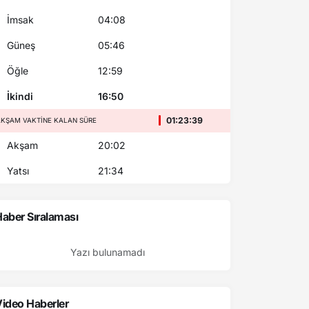
İmsak
04:08
Güneş
05:46
Öğle
12:59
İkindi
16:50
01:23:38
AKŞAM VAKTINE KALAN SÜRE
Akşam
20:02
Yatsı
21:34
aber Sıralaması
Yazı bulunamadı
ideo Haberler