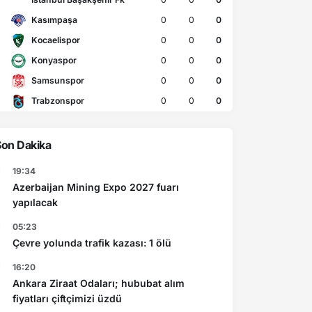
Kasımpaşa
0
0
0
Kocaelispor
0
0
0
Konyaspor
0
0
0
Samsunspor
0
0
0
Trabzonspor
0
0
0
Son Dakika
19:34
Azerbaijan Mining Expo 2027 fuarı
yapılacak
05:23
Çevre yolunda trafik kazası: 1 ölü
16:20
Ankara Ziraat Odaları; hububat alım
fiyatları çiftçimizi üzdü