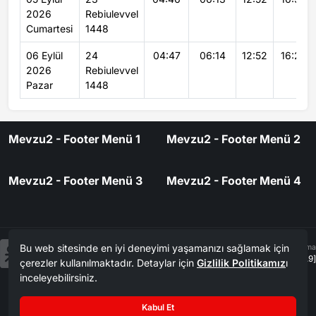
2026
Rebiulevvel
Cumartesi
1448
06 Eylül
24
04:47
06:14
12:52
16:29
2026
Rebiulevvel
Pazar
1448
Mevzu2 - Footer Menü 1
Mevzu2 - Footer Menü 2
Mevzu2 - Footer Menü 3
Mevzu2 - Footer Menü 4
Bu web sitesinde en iyi deneyimi yaşamanızı sağlamak için
Tasarım & Yazılım
Tema
Kerem
ER
Mevzu² [v1.3.9]
çerezler kullanılmaktadır. Detaylar için
Gizlilik Politikamız
ı
inceleyebilirsiniz.
Copyright
Aksiyon Gazetesi – Haber 2010 - 2026. Tüm Hakları Saklıdır.
©
Kabul Et