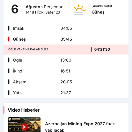
6
Şuanki vakit
Ağustos
Perşembe
Güneş
1448 HİCRİ Safer 23
İmsak
04:05
Güneş
05:45
04:21:28
ÖĞLE VAKTINE KALAN SÜRE
Öğle
13:00
İkindi
16:51
Akşam
20:05
Yatsı
21:37
Video Haberler
Azerbaijan Mining Expo 2027 fuarı
yapılacak