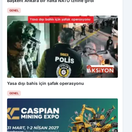
Başkent Ankara bir hafta NATO iznine girdi
GENEL
Yasa dışı bahis için şafak operasyonu
GENEL