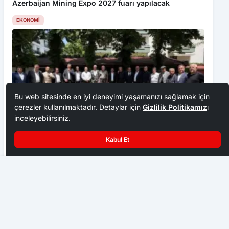
Azerbaijan Mining Expo 2027 fuarı yapılacak
EKONOMI
Bu web sitesinde en iyi deneyimi yaşamanızı sağlamak için
çerezler kullanılmaktadır. Detaylar için
Gizlilik Politikamız
ı
inceleyebilirsiniz.
Kabul Et
Ankara Ziraat Odaları; hububat alım fiyatları çiftçimizi
üzdü
2025 YKS Beklenenden Erken Sahnede
EKONOMI