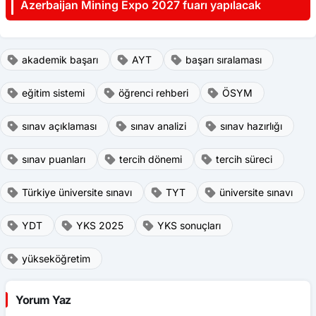
Azerbaijan Mining Expo 2027 fuarı yapılacak
akademik başarı
AYT
başarı sıralaması
eğitim sistemi
öğrenci rehberi
ÖSYM
sınav açıklaması
sınav analizi
sınav hazırlığı
sınav puanları
tercih dönemi
tercih süreci
Türkiye üniversite sınavı
TYT
üniversite sınavı
YDT
YKS 2025
YKS sonuçları
yükseköğretim
Yorum Yaz