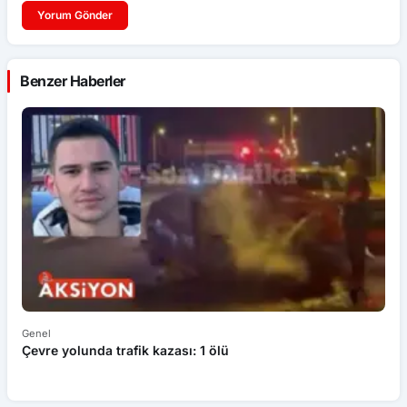
Yorum Gönder
Benzer Haberler
Genel
Ek
Çevre yolunda trafik kazası: 1 ölü
An
ü