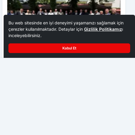
Bu web sitesinde en iyi deneyimi yaşamanızı sağlamak için
çerezler kullanılmaktadır. Detaylar için
Gizlilik Politikamız
ı
inceleyebilirsiniz.
Kabul Et
Ankara Ziraat Odaları; hububat alım fiyatları çiftçimizi
üzdü
Adalet Bakanlığı’ndan HSYK Açıklaması
EKONOMI