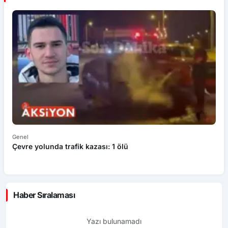
Genel
Ek
Çevre yolunda trafik kazası: 1 ölü
An
ü
Haber Sıralaması
Yazı bulunamadı