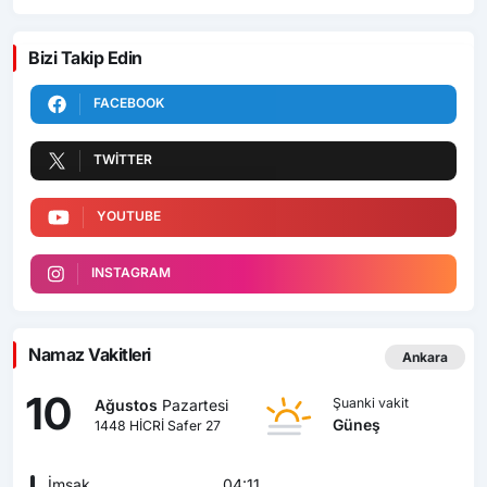
Bizi Takip Edin
FACEBOOK
TWITTER
YOUTUBE
INSTAGRAM
Namaz Vakitleri
Ankara
10
Şuanki vakit
Ağustos
Pazartesi
Güneş
1448 HİCRİ Safer 27
İmsak
04:11