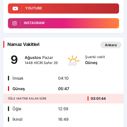
YOUTUBE
INSTAGRAM
Namaz Vakitleri
Ankara
9
Şuanki vakit
Ağustos
Pazar
Güneş
1448 HİCRİ Safer 26
İmsak
04:10
Güneş
05:47
03:01:42
ÖĞLE VAKTINE KALAN SÜRE
Öğle
12:59
İkindi
16:49