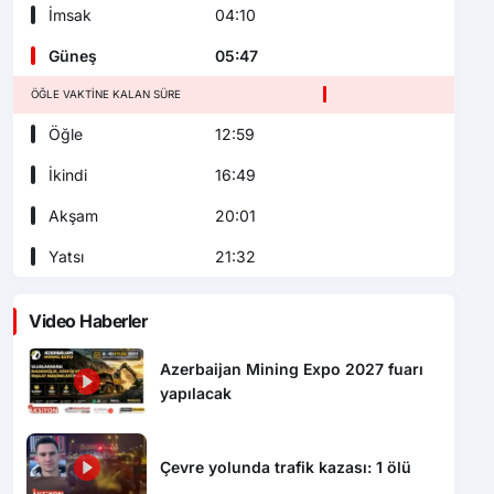
İmsak
04:10
Güneş
05:47
ÖĞLE VAKTINE KALAN SÜRE
Öğle
12:59
İkindi
16:49
Akşam
20:01
Yatsı
21:32
Video Haberler
Azerbaijan Mining Expo 2027 fuarı
yapılacak
Çevre yolunda trafik kazası: 1 ölü