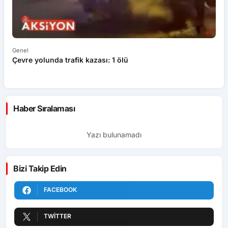
Genel
Ek
Çevre yolunda trafik kazası: 1 ölü
An
ü
Haber Sıralaması
Yazı bulunamadı
Bizi Takip Edin
FACEBOOK
TWITTER