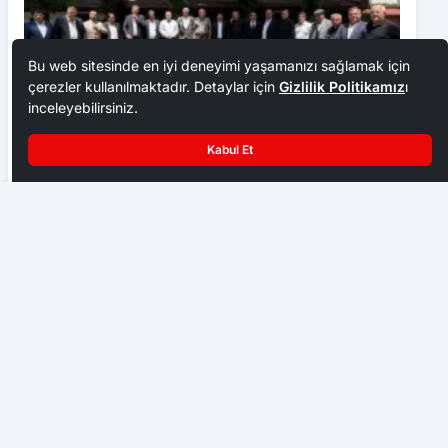
Bu web sitesinde en iyi deneyimi yaşamanızı sağlamak için
çerezler kullanılmaktadır. Detaylar için
Gizlilik Politikamız
ı
inceleyebilirsiniz.
Kabul Et
Ankara Ziraat Odaları; hububat alım fiyatları çiftçimizi
üzdü
Akkuzulu Kavşağında Kaza: 5 Yaralı
EKONOMI