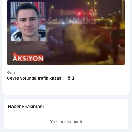
Genel
Ek
Çevre yolunda trafik kazası: 1 ölü
An
ü
Haber Sıralaması
Yazı bulunamadı