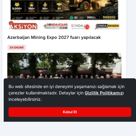
Azerbaijan Mining Expo 2027 fuarı yapılacak
EKONOMI
Bu web sitesinde en iyi deneyimi yaşamanızı sağlamak için
çerezler kullanılmaktadır. Detaylar için
Gizlilik Politikamız
ı
inceleyebilirsiniz.
Kabul Et
Ankara Ziraat Odaları; hububat alım fiyatları çiftçimizi
Alperen Ocaklarında Statü Değişikliği
üzdü