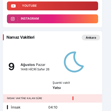
YOUTUBE
INSTAGRAM
Namaz Vakitleri
Ankara
9
Ağustos
Pazar
1448 HİCRİ Safer 26
Şuanki vakit
Yatsı
İMSAK VAKTINE KALAN SÜRE
İmsak
04:10