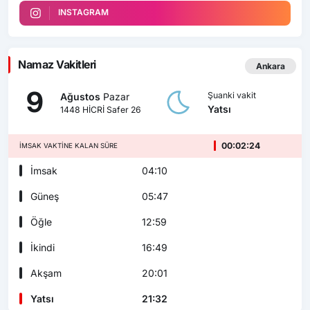
INSTAGRAM
Namaz Vakitleri
Ankara
9
Şuanki vakit
Ağustos
Pazar
Yatsı
1448 HİCRİ Safer 26
00:02:23
İMSAK VAKTINE KALAN SÜRE
İmsak
04:10
Güneş
05:47
Öğle
12:59
İkindi
16:49
Akşam
20:01
Yatsı
21:32