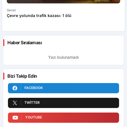
Genel
Ek
Çevre yolunda trafik kazası: 1 ölü
An
ü
Haber Sıralaması
Yazı bulunamadı
Bizi Takip Edin
FACEBOOK
TWITTER
YOUTUBE