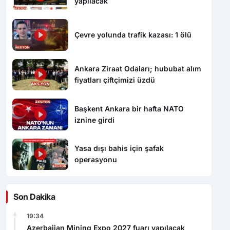
yapılacak
Çevre yolunda trafik kazası: 1 ölü
Ankara Ziraat Odaları; hububat alım
fiyatları çiftçimizi üzdü
Başkent Ankara bir hafta NATO
iznine girdi
Yasa dışı bahis için şafak
operasyonu
Son Dakika
19:34
Azerbaijan Mining Expo 2027 fuarı yapılacak