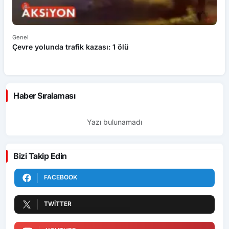
Genel
Ek
Çevre yolunda trafik kazası: 1 ölü
An
ü
Haber Sıralaması
Yazı bulunamadı
Bizi Takip Edin
FACEBOOK
TWITTER