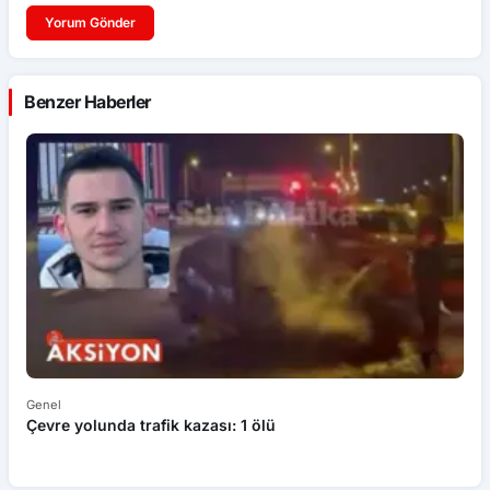
Yorum Gönder
Benzer Haberler
Genel
Ek
Çevre yolunda trafik kazası: 1 ölü
An
ü