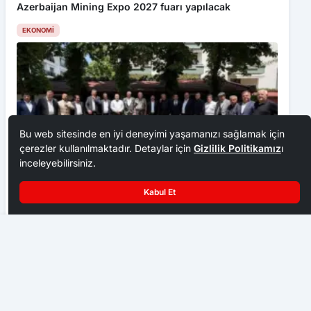
Azerbaijan Mining Expo 2027 fuarı yapılacak
EKONOMI
Bu web sitesinde en iyi deneyimi yaşamanızı sağlamak için
çerezler kullanılmaktadır. Detaylar için
Gizlilik Politikamız
ı
inceleyebilirsiniz.
Kabul Et
Ankara Ziraat Odaları; hububat alım fiyatları çiftçimizi
üzdü
Ankara Balı Çubuk’ta Yangınlaşacak
EKONOMI