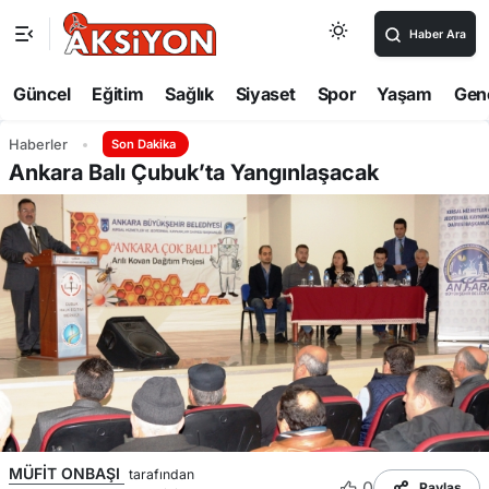
Haber Ara
Güncel
Eğitim
Sağlık
Siyaset
Spor
Yaşam
Gen
Haberler
Son Dakika
Ankara Balı Çubuk’ta Yangınlaşacak
MÜFİT ONBAŞI
tarafından
0
Paylaş