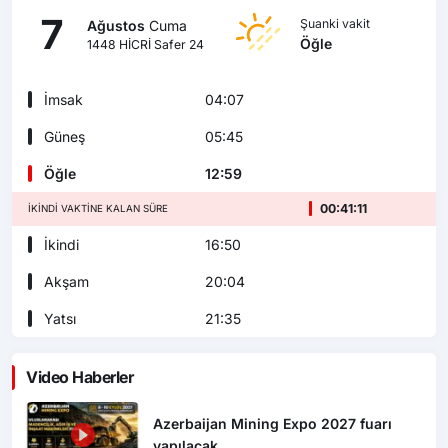
7
Şuanki vakit
Ağustos
Cuma
Öğle
1448 HİCRİ Safer 24
İmsak
04:07
Güneş
05:45
Öğle
12:59
00:41:09
İKINDI VAKTINE KALAN SÜRE
İkindi
16:50
Akşam
20:04
Yatsı
21:35
Video Haberler
Azerbaijan Mining Expo 2027 fuarı
yapılacak