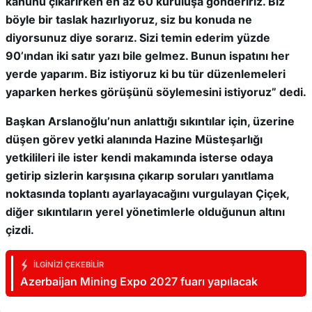
kanunu çıkarırken en az 60 kuruluşa göndeririz. Biz
böyle bir taslak hazırlıyoruz, siz bu konuda ne
diyorsunuz diye sorarız. Sizi temin ederim yüzde
90’ından iki satır yazı bile gelmez. Bunun ispatını her
yerde yaparım. Biz istiyoruz ki bu tür düzenlemeleri
yaparken herkes görüşünü söylemesini istiyoruz” dedi.
Başkan Arslanoğlu’nun anlattığı sıkıntılar için, üzerine
düşen görev yetki alanında Hazine Müsteşarlığı
yetkilileri ile ister kendi makamında isterse odaya
getirip sizlerin karşısına çıkarıp soruları yanıtlama
noktasında toplantı ayarlayacağını vurgulayan Çiçek,
diğer sıkıntıların yerel yönetimlerle olduğunun altını
çizdi.
İLGINIZI ÇEKEBILIR
Azerbaijan Mining Expo 2027 fuarı yapılacak