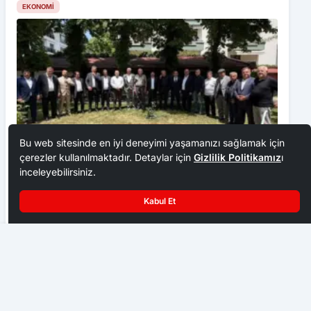
EKONOMI
Bu web sitesinde en iyi deneyimi yaşamanızı sağlamak için
çerezler kullanılmaktadır. Detaylar için
Gizlilik Politikamız
ı
inceleyebilirsiniz.
Ankara Ziraat Odaları; hububat alım fiyatları çiftçimizi
üzdü
Kabul Et
EKONOMI
Ankara Oto Sanatkarları’nı Bakan Çiçek Ziyaret Etti