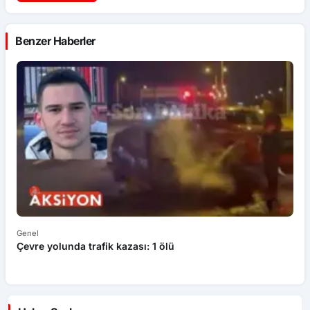
Benzer Haberler
Genel
Ek
Çevre yolunda trafik kazası: 1 ölü
An
ü