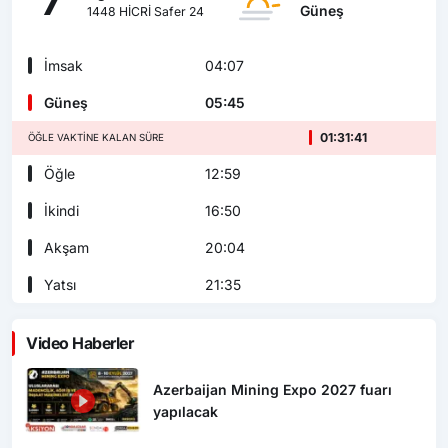
7
Güneş
1448 HİCRİ Safer 24
İmsak
04:07
Güneş
05:45
01:31:40
ÖĞLE VAKTINE KALAN SÜRE
Öğle
12:59
İkindi
16:50
Akşam
20:04
Yatsı
21:35
Video Haberler
Azerbaijan Mining Expo 2027 fuarı
yapılacak