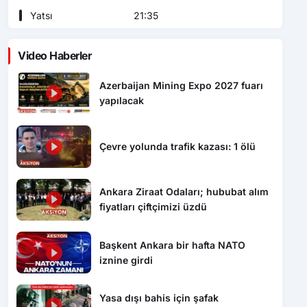
Yatsı
21:35
Video Haberler
Azerbaijan Mining Expo 2027 fuarı
yapılacak
Çevre yolunda trafik kazası: 1 ölü
Ankara Ziraat Odaları; hububat alım
fiyatları çiftçimizi üzdü
Başkent Ankara bir hafta NATO
iznine girdi
Yasa dışı bahis için şafak