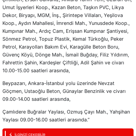
Umut İşyerleri Koop., Kazan Beton, Taşkın PVC, Likya
Dekor, Biryapı, MGM, İnş., Şirintepe Villaları, Yeşilova
Koop., Aydın Mahallesi, İmrendi Mah., Yunusdede Koop.,
Kumpınar Mah., Ardıç Cam, Erişsan Kumpınar Şantiyesi,
Sönmez Petrol, Topuz Plastik, Kemal Türkoğlu, Peker
Petrol, Karayolları Bakım Evi, Karagülle Beton Boru,
Güvenç Köyü, Dönge Mah., İsmail Buğday, Filiz Yıldırım,
Fahrettin Şahin, Kardeşler Çiftliği, Adil Şahin ve civarı
10.00-15.00 saatleri arasında,
Beypazarı, Ankara-İstanbul yolu üzerinde Nevzat
Göçmen, Ustaoğlu Beton, Günaylar Benzinlik ve civarı
09.00-14.00 saatleri arasında,
Çamlıdere Buğralar Yaylası, Ozmuş Çayı Mah., Yahşihan
Yaylası 09.00-16.00 saatleri arasında.”
İLGINIZI ÇEKEBILIR