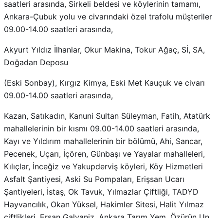
saatleri arasında, Sirkeli beldesi ve köylerinin tamamı,
Ankara-Çubuk yolu ve civarındaki özel trafolu müşteriler
09.00-14.00 saatleri arasında,
Akyurt Yıldız İlhanlar, Okur Makina, Tokur Ağaç, Sİ, SA,
Doğadan Deposu
(Eski Sonbay), Kırgız Kimya, Eski Met Kauçuk ve civarı
09.00-14.00 saatleri arasında,
Kazan, Satıkadın, Kanuni Sultan Süleyman, Fatih, Atatürk
mahallelerinin bir kısmı 09.00-14.00 saatleri arasında,
Kayı ve Yıldırım mahallelerinin bir bölümü, Ahi, Sancar,
Pecenek, Uçarı, İçören, Günbaşı ve Yayalar mahalleleri,
Kılıçlar, İnceğiz ve Yakupderviş köyleri, Köy Hizmetleri
Asfalt Şantiyesi, Aski Su Pompaları, Erişsan Ucarı
Şantiyeleri, İstaş, Ok Tavuk, Yılmazlar Çiftliği, TADYD
Hayvancılık, Okan Yüksel, Hakimler Sitesi, Halit Yılmaz
çiftlikleri, Ersan Galvaniz, Ankara Tarım Yem, Özürün Un,