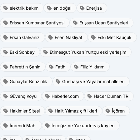
elektrik bakım
en doğal
Enerjisa
Erişsan Kumpınar Şantiyesi
Erişsan Ucarı Şantiyeleri
Ersan Galvaniz
Esen Nakliyat
Eski Met Kauçuk
Eski Sonbay
Etimesgut Yukarı Yurtçu eski yerleşim
Fahrettin Şahin
Fatih
Filiz Yıldırım
Günaylar Benzinlik
Günbaşı ve Yayalar mahalleleri
Güvenç Köyü
Haberler.com
Hacer Duman TR
Hakimler Sitesi
Halit Yılmaz çiftlikleri
İçören
İmrendi Mah.
İnceğiz ve Yakupderviş köyleri