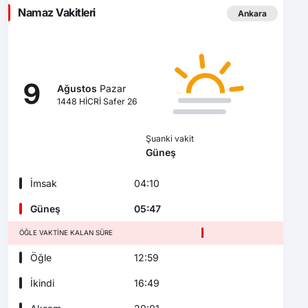
Namaz Vakitleri
Ankara
9
Ağustos
Pazar
1448 HİCRİ Safer 26
Şuanki vakit
Güneş
İmsak
04:10
Güneş
05:47
ÖĞLE VAKTINE KALAN SÜRE
Öğle
12:59
İkindi
16:49