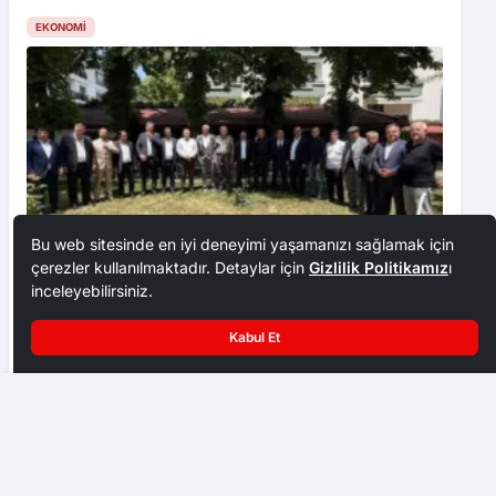
EKONOMI
Bu web sitesinde en iyi deneyimi yaşamanızı sağlamak için
çerezler kullanılmaktadır. Detaylar için
Gizlilik Politikamız
ı
inceleyebilirsiniz.
Ankara Ziraat Odaları; hububat alım fiyatları çiftçimizi
üzdü
Kabul Et
EKONOMI
Ankara’da 9 Ekim Pazar günü elektrik kesintisi