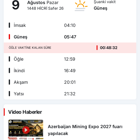
9
Şuanki vakit
Ağustos
Pazar
Güneş
1448 HİCRİ Safer 26
İmsak
04:10
Güneş
05:47
00:48:31
ÖĞLE VAKTINE KALAN SÜRE
Öğle
12:59
İkindi
16:49
Akşam
20:01
Yatsı
21:32
Video Haberler
Azerbaijan Mining Expo 2027 fuarı
yapılacak