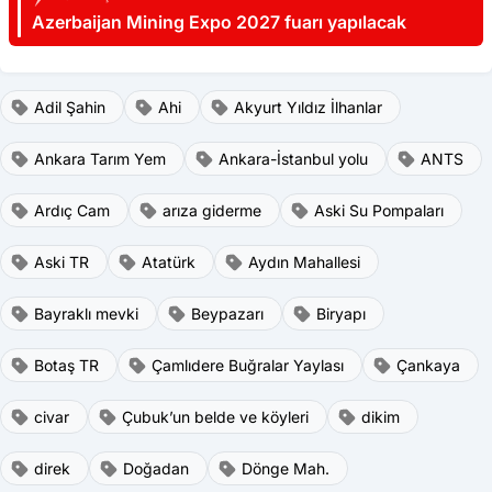
Azerbaijan Mining Expo 2027 fuarı yapılacak
Adil Şahin
Ahi
Akyurt Yıldız İlhanlar
Ankara Tarım Yem
Ankara-İstanbul yolu
ANTS
Ardıç Cam
arıza giderme
Aski Su Pompaları
Aski TR
Atatürk
Aydın Mahallesi
Bayraklı mevki
Beypazarı
Biryapı
Botaş TR
Çamlıdere Buğralar Yaylası
Çankaya
civar
Çubuk’un belde ve köyleri
dikim
direk
Doğadan
Dönge Mah.