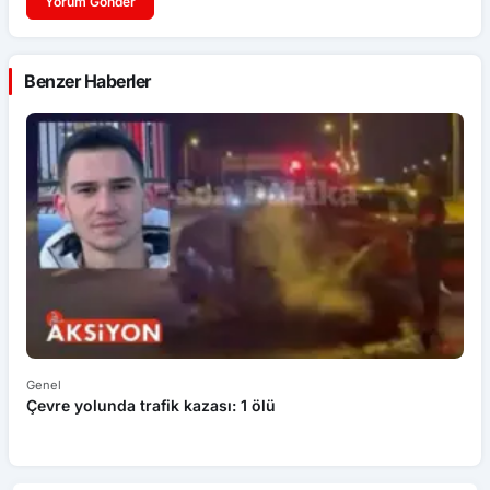
Yorum Gönder
Benzer Haberler
Genel
Ek
Çevre yolunda trafik kazası: 1 ölü
An
ü