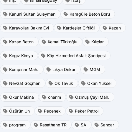
İnş.
İsmail Buğday
İstaş
Kanuni Sultan Süleyman
Karagülle Beton Boru
Karayolları Bakım Evi
Kardeşler Çiftliği
Kazan
Kazan Beton
Kemal Türkoğlu
Kılıçlar
Kırgız Kimya
Köy Hizmetleri Asfalt Şantiyesi
Kumpınar Mah.
Likya Dekor
MGM
Nevzat Göçmen
Ok Tavuk
Okan Yüksel
Okur Makina
onarım
Ozmuş Çayı Mah.
Özürün Un
Pecenek
Peker Petrol
program
Rasathane TR
SA
Sancar