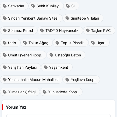
Satıkadın
Şehit Kubilay
Sİ
Sincan Yenikent Sanayi Sitesi
Şirintepe Villaları
Sönmez Petrol
TADYD Hayvancılık
Taşkın PVC
tesis
Tokur Ağaç
Topuz Plastik
Uçarı
Umut İşyerleri Koop.
Ustaoğlu Beton
Yahşihan Yaylası
Yaşamkent
Yenimahalle Macun Mahallesi
Yeşilova Koop.
Yılmazlar Çiftliği
Yunusdede Koop.
Yorum Yaz