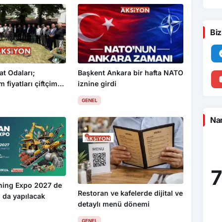
Biz
at Odaları;
Başkent Ankara bir hafta NATO
 fiyatları çiftçimizi
iznine girdi
GENEL
Nam
7
ning Expo 2027 de
Restoran ve kafelerde dijital ve
 da yapılacak
detaylı menü dönemi
GENEL