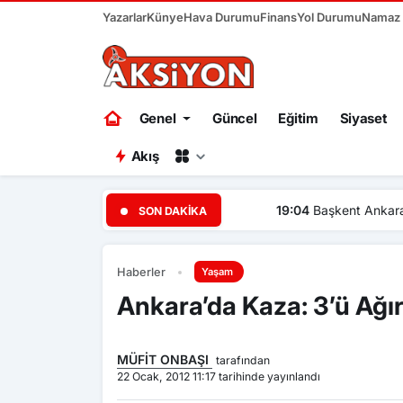
Yazarlar
Künye
Hava Durumu
Finans
Yol Durumu
Namaz V
Genel
Güncel
Eğitim
Siyaset
Akış
19:04
Başkent Ankara bir ha
SON DAKIKA
Haberler
Yaşam
Ankara’da Kaza: 3’ü Ağır 
MÜFİT ONBAŞI
tarafından
22 Ocak, 2012 11:17 tarihinde yayınlandı