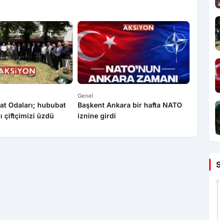
Genel
Genel
at Odaları; hububat
Başkent Ankara bir hafta NATO
Yasa dı
rı çiftçimizi üzdü
iznine girdi
operas