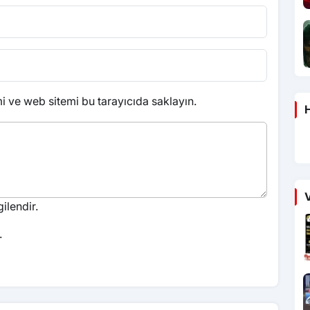
 ve web sitemi bu tarayıcıda saklayın.
H
V
ilendir.
.