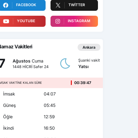
FACEBOOK
TWITTER
YOUTUBE
INSTAGRAM
amaz Vakitleri
Ankara
7
Şuanki vakit
Ağustos
Cuma
Yatsı
1448 HİCRİ Safer 24
00:39:45
MSAK VAKTINE KALAN SÜRE
İmsak
04:07
Güneş
05:45
Öğle
12:59
İkindi
16:50