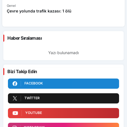
Genel
Ek
Çevre yolunda trafik kazası: 1 ölü
An
ü
Haber Sıralaması
Yazı bulunamadı
Bizi Takip Edin
FACEBOOK
TWITTER
YOUTUBE