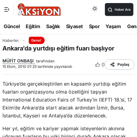
Haber Ara
Güncel
Eğitim
Sağlık
Siyaset
Spor
Yaşam
Gen
Haberler
Genel
Ankara’da yurtdışı eğitim fuarı başlıyor
MÜFİT ONBAŞI
tarafından
0
Paylaş
15 Ekim, 2010 01:25 tarihinde yayınlandı
Türkiye’de gerçekleştirilen en kapsamlı yurtdışı eğitim
fuarları organizasyonu olma özelliğini taşıyan
International Education Fairs of Turkey’in (IEFT) 18.’si, 17
Ekim’de Ankara’da start alacak ardından İzmir, Bursa,
İstanbul, Kayseri ve Antalya’da düzenlenecek.
Her yıl, eğitim ve kariyer yapmak isteyenlerin akınına
uğrayan fuarların bu yılki birinci durağı Ankara olacak.