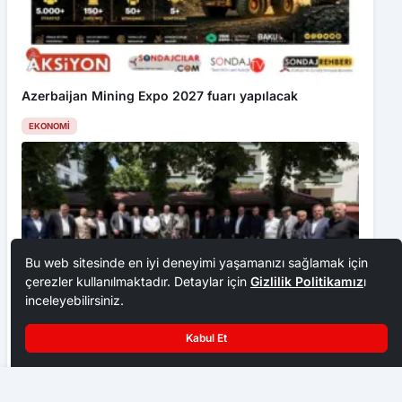
Azerbaijan Mining Expo 2027 fuarı yapılacak
EKONOMI
Bu web sitesinde en iyi deneyimi yaşamanızı sağlamak için
çerezler kullanılmaktadır. Detaylar için
Gizlilik Politikamız
ı
inceleyebilirsiniz.
Kabul Et
Ankara Ziraat Odaları; hububat alım fiyatları çiftçimizi
üzdü
Ankara’da yurtdışı eğitim fuarı başlıyor
EKONOMI