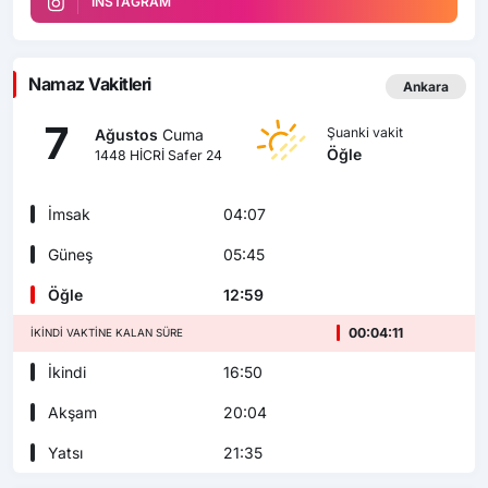
INSTAGRAM
Namaz Vakitleri
Ankara
7
Şuanki vakit
Ağustos
Cuma
Öğle
1448 HİCRİ Safer 24
İmsak
04:07
Güneş
05:45
Öğle
12:59
00:04:10
İKINDI VAKTINE KALAN SÜRE
İkindi
16:50
Akşam
20:04
Yatsı
21:35