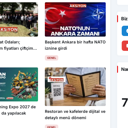
Biz
at Odaları;
Başkent Ankara bir hafta NATO
 fiyatları çiftçimizi
iznine girdi
GENEL
Nam
7
ning Expo 2027 de
Restoran ve kafelerde dijital ve
 da yapılacak
detaylı menü dönemi
GENEL