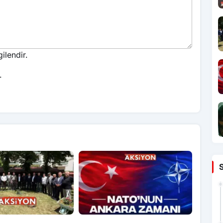
ilendir.
.