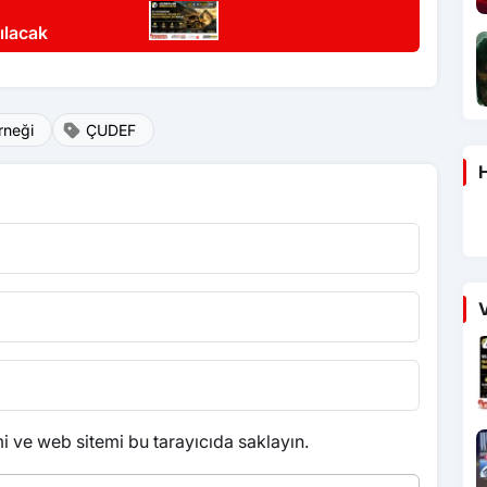
ılacak
rneği
ÇUDEF
H
V
 ve web sitemi bu tarayıcıda saklayın.