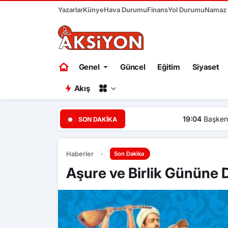
Yazarlar
Künye
Hava Durumu
Finans
Yol Durumu
Namaz V
Genel
Güncel
Eğitim
Siyaset
Akış
19:04
Başkent Ankara bir ha
SON DAKIKA
Haberler
Son Dakika
Aşure ve Birlik Gününe 