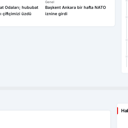
Genel
Genel
at Odaları; hububat
Başkent Ankara bir hafta NATO
Yasa dı
rı çiftçimizi üzdü
iznine girdi
operas
Hab