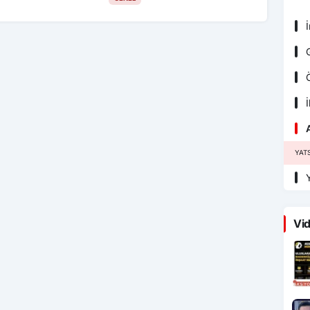
İ
G
Ö
İ
YAT
Y
Vid