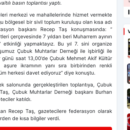
Y
ltılı basın toplantısı yaptı.
eleri merkezi ve mahallelerinde hizmet vermekte
 bölgesel bir sivil toplum kuruluşu olan kısa adı
asyon başkanı Recep Taş konuşmasında: “
V
leri çerçevesinde 7 yıldan beri Muharrem ayının
” etkinliği yapmaktayız. Bu yıl 7. sini organize
şumuz Çubuk Muhtarlar Derneği ile işbirliği ile
ar günü saat 13,00’de Çubuk Mehmet Akif Kültür
 aşure ikramının yanı sıra birbirinden renkli
 tüm herkesi davet ediyoruz” diye konuştu.
k salonunda gerçekleştirilen toplantıya, Çubuk
Taş, Çubuk Muhtarlar Derneği başkanı Burhan
ciler katıldı.
kan Recep Taş, gazetecilere federasyon olarak
rden de kısa bilgiler verdi.