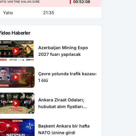
00:52:06
ATSI VAKTINE KALAN SÜRE
Yatsı
21:35
ideo Haberler
Azerbaijan Mining Expo
2027 fuarı yapılacak
Çevre yolunda trafik kazası:
1 ölü
Ankara Ziraat Odaları;
hububat alım fiyatları
çiftçimizi üzdü
Başkent Ankara bir hafta
NATO iznine girdi