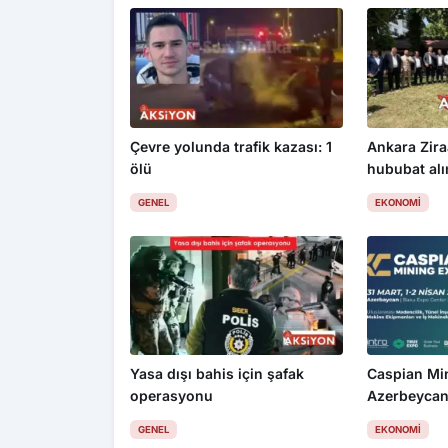
Çevre yolunda trafik kazası: 1
Ankara Zira
ölü
hububat alım
üzdü
GENEL
EKONOMI
Yasa dışı bahis için şafak
Caspian Mi
operasyonu
Azerbeycan
GENEL
EKONOMI