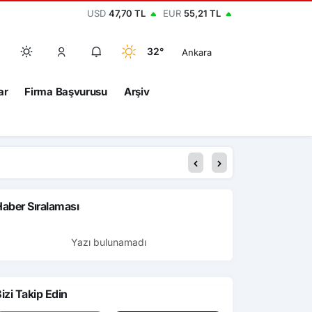
USD
47,70 TL
EUR
55,21 TL
32°
Ankara
ar
Firma Başvurusu
Arşiv
aber Sıralaması
Yazı bulunamadı
izi Takip Edin