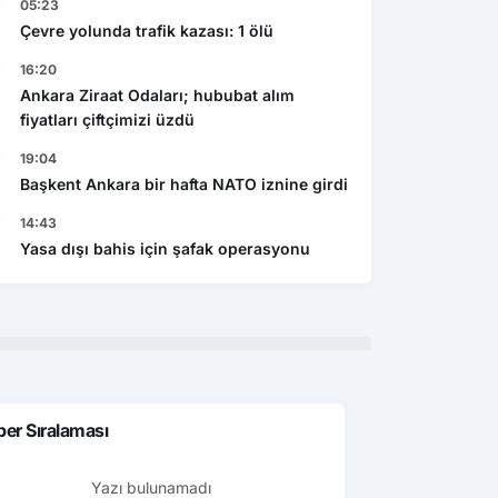
05:23
Ekonomi
Gen
şı bahis için şafak
Caspian Mining Expo 2027 de
Çevre yolunda trafik kazası: 1 ölü
Res
yonu
Azerbeycan da yapılacak
16:20
det
Ankara Ziraat Odaları; hububat alım
fiyatları çiftçimizi üzdü
19:04
Başkent Ankara bir hafta NATO iznine girdi
14:43
Yasa dışı bahis için şafak operasyonu
er Sıralaması
Yazı bulunamadı