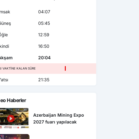
msak
04:07
üneş
05:45
ğle
12:59
kindi
16:50
Akşam
20:04
SI VAKTINE KALAN SÜRE
atsı
21:35
eo Haberler
Azerbaijan Mining Expo
2027 fuarı yapılacak