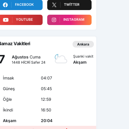
FACEBOOK
TWITTER
YOUTUBE
INSTAGRAM
amaz Vakitleri
Ankara
7
Şuanki vakit
Ağustos
Cuma
Akşam
1448 HİCRİ Safer 24
İmsak
04:07
Güneş
05:45
Öğle
12:59
İkindi
16:50
Akşam
20:04