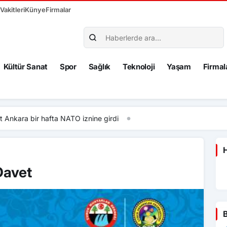
akitleri
Künye
Firmalar
Kültür Sanat
Spor
Sağlık
Teknoloji
Yaşam
Firmal
fta NATO iznine girdi
H
Davet
B