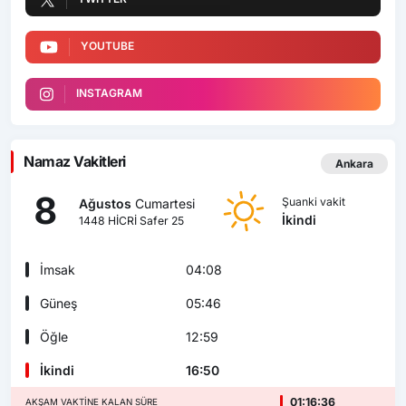
YOUTUBE
INSTAGRAM
Namaz Vakitleri
Ankara
8
Şuanki vakit
Ağustos
Cumartesi
İkindi
1448 HİCRİ Safer 25
İmsak
04:08
Güneş
05:46
Öğle
12:59
İkindi
16:50
01:16:35
AKŞAM VAKTINE KALAN SÜRE