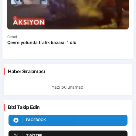
Genel
Ek
Çevre yolunda trafik kazası: 1 ölü
An
ü
Haber Sıralaması
Yazı bulunamadı
Bizi Takip Edin
FACEBOOK
TWITTER