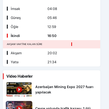
İmsak
04:08
Güneş
05:46
Öğle
12:59
İkindi
16:50
AKŞAM VAKTINE KALAN SÜRE
Akşam
20:02
Yatsı
21:34
Video Haberler
Azerbaijan Mining Expo 2027 fuarı
yapılacak
Çevre yolunda trafik kazası: 1 ölü