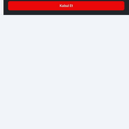
Kabul Et
Ankara Ziraat Odaları; hububat alım fiyatları çiftçimizi
üzdü
Avcılara Önemli Uyarı
EKONOMI
Başkent Ankara bir hafta NATO iznine girdi
GENEL