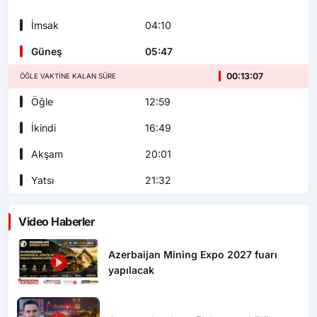
İmsak
04:10
Güneş
05:47
00:13:06
ÖĞLE VAKTINE KALAN SÜRE
Öğle
12:59
İkindi
16:49
Akşam
20:01
Yatsı
21:32
Video Haberler
Azerbaijan Mining Expo 2027 fuarı
yapılacak