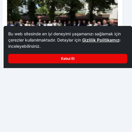
Bu web sitesinde en iyi deneyimi yaşamanızı sağlamak için
çerezler kullanılmaktadır. Detaylar için
Gizlilik Politikamız
ı
inceleyebilirsiniz.
Kabul Et
Ankara Ziraat Odaları; hububat alım fiyatları çiftçimizi
üzdü
Aynı Kavşaklar Aynı Kaza 9 Yaralı
EKONOMI