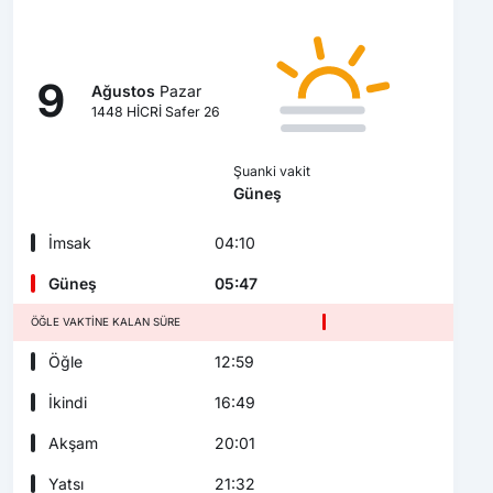
9
Ağustos
Pazar
1448 HİCRİ Safer 26
Şuanki vakit
Güneş
İmsak
04:10
Güneş
05:47
ÖĞLE VAKTINE KALAN SÜRE
Öğle
12:59
İkindi
16:49
Akşam
20:01
Yatsı
21:32