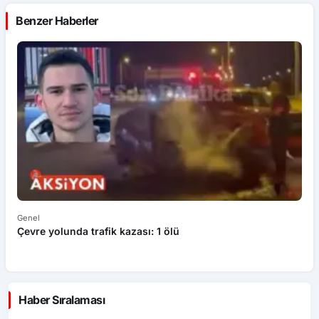
Benzer Haberler
Genel
Ek
Çevre yolunda trafik kazası: 1 ölü
An
ü
Haber Sıralaması