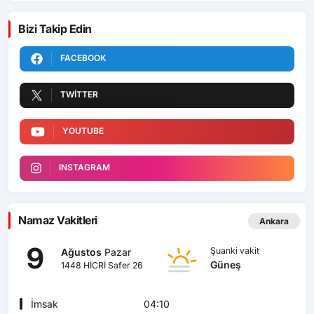
Bizi Takip Edin
FACEBOOK
TWITTER
YOUTUBE
INSTAGRAM
Namaz Vakitleri
Ankara
9
Şuanki vakit
Ağustos
Pazar
Güneş
1448 HİCRİ Safer 26
İmsak
04:10