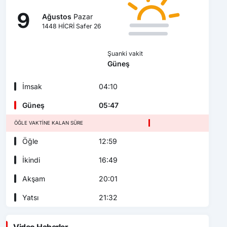
9
Ağustos
Pazar
1448 HİCRİ Safer 26
Şuanki vakit
Güneş
İmsak
04:10
Güneş
05:47
ÖĞLE VAKTINE KALAN SÜRE
Öğle
12:59
İkindi
16:49
Akşam
20:01
Yatsı
21:32
Video Haberler