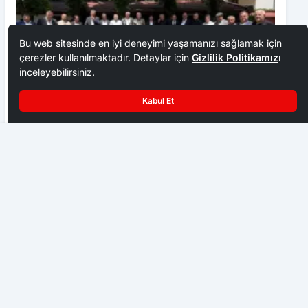
Bu web sitesinde en iyi deneyimi yaşamanızı sağlamak için
çerezler kullanılmaktadır. Detaylar için
Gizlilik Politikamız
ı
inceleyebilirsiniz.
Kabul Et
Ankara Ziraat Odaları; hububat alım fiyatları çiftçimizi
üzdü
Bakan Topçu Çubuk’ta Açılış Yaptı
EKONOMI