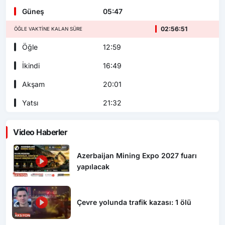
Güneş
05:47
02:56:50
ÖĞLE VAKTINE KALAN SÜRE
Öğle
12:59
İkindi
16:49
Akşam
20:01
Yatsı
21:32
Video Haberler
Azerbaijan Mining Expo 2027 fuarı
yapılacak
Çevre yolunda trafik kazası: 1 ölü