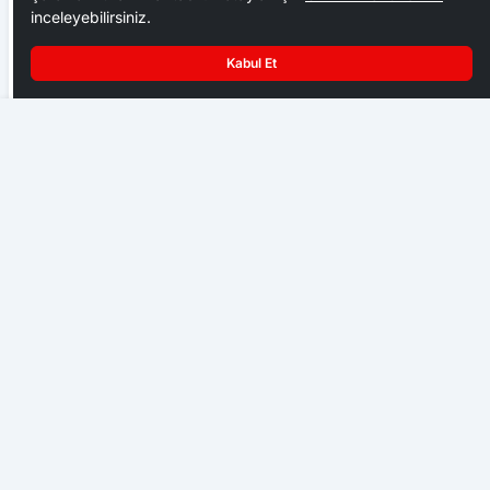
inceleyebilirsiniz.
Kabul Et
Ankara Ziraat Odaları; hububat alım fiyatları çiftçimizi
Başbakan Erdoğan, El Hekim’i Kabul Etti
üzdü
EKONOMI
Başkent Ankara bir hafta NATO iznine girdi
GENEL