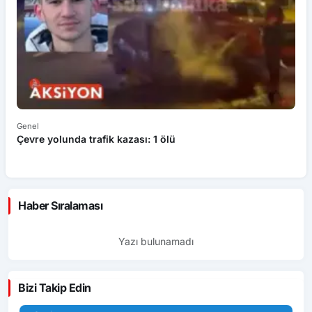
Genel
Ek
Çevre yolunda trafik kazası: 1 ölü
An
ü
Haber Sıralaması
Yazı bulunamadı
Bizi Takip Edin