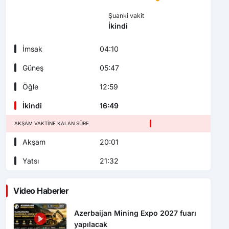
Şuanki vakit
İkindi
İmsak
04:10
Güneş
05:47
Öğle
12:59
İkindi
16:49
AKŞAM VAKTINE KALAN SÜRE
Akşam
20:01
Yatsı
21:32
Video Haberler
Azerbaijan Mining Expo 2027 fuarı
yapılacak