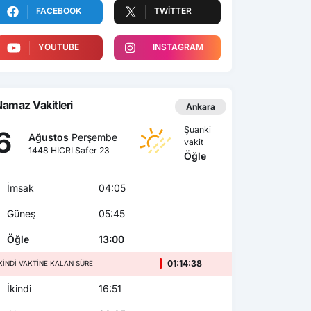
FACEBOOK
TWITTER
YOUTUBE
INSTAGRAM
amaz Vakitleri
Ankara
Şuanki
6
Ağustos
Perşembe
vakit
1448 HİCRİ Safer 23
Öğle
İmsak
04:05
Güneş
05:45
Öğle
13:00
01:14:36
KINDI VAKTINE KALAN SÜRE
İkindi
16:51