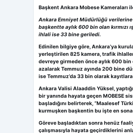
Başkent Ankara Mobese Kameraları il
Ankara Emniyet Müdürlüğü verilerin
başkentte aylık 600 bin olan kırmızı ış
ihlali ise 33 bine geriledi.
Edinilen bilgiye göre, Ankara’ya kur
yerleştirilen 825 kamera, trafik ihlall
devreye girmeden önce aylık 600 bin ola
azalarak Temmuz ayında 200 bine düştü
ise Temmuz’da 33 bin olarak kayıtlara
Ankara Valisi Alaaddin Yüksel, yaptığı
bir yanında hayata geçen MOBESE sis
başladığını belirterek, “Maalesef Tür
kurmuşken başkentin bu işte en sona k
Göreve başladıktan sonra henüz faal
çalışmasıyla hayata geçirdiklerini anla