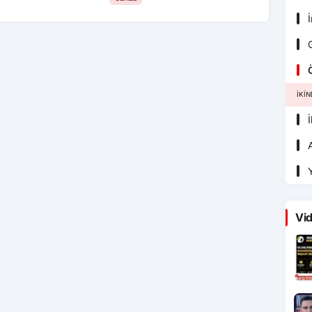
İ
G
Ö
İKI
İ
A
Y
Vid