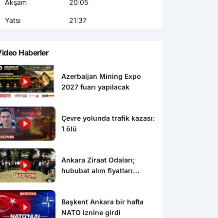
Akşam
20:05
Yatsı
21:37
ideo Haberler
Azerbaijan Mining Expo
2027 fuarı yapılacak
Çevre yolunda trafik kazası:
1 ölü
Ankara Ziraat Odaları;
hububat alım fiyatları
çiftçimizi üzdü
Başkent Ankara bir hafta
NATO iznine girdi