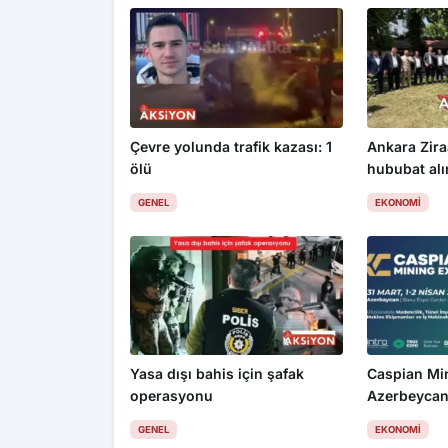
Çevre yolunda trafik kazası: 1
Ankara Zira
ölü
hububat alım
üzdü
GENEL
EKONOMI
Yasa dışı bahis için şafak
Caspian Mi
operasyonu
Azerbeycan
GENEL
EKONOMI