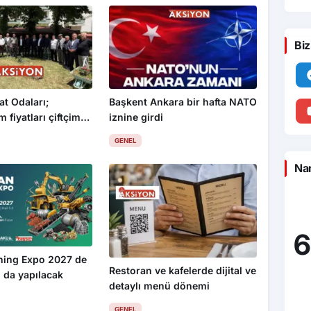
Biz
at Odaları;
Başkent Ankara bir hafta NATO
 fiyatları çiftçimizi
iznine girdi
GENEL
Nam
6
ning Expo 2027 de
Restoran ve kafelerde dijital ve
 da yapılacak
detaylı menü dönemi
GENEL