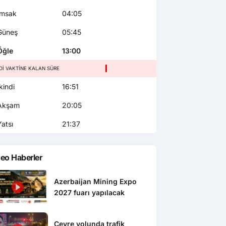
msak
04:05
üneş
05:45
ğle
13:00
NDI VAKTINE KALAN SÜRE
kindi
16:51
kşam
20:05
atsı
21:37
eo Haberler
Azerbaijan Mining Expo
2027 fuarı yapılacak
Çevre yolunda trafik