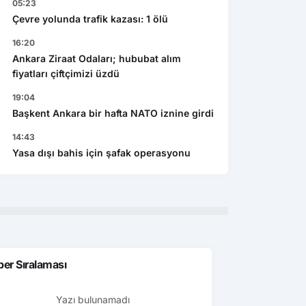
05:23
Çevre yolunda trafik kazası: 1 ölü
16:20
Ankara Ziraat Odaları; hububat alım
fiyatları çiftçimizi üzdü
19:04
Ekonomi
Başkent Ankara bir hafta NATO iznine girdi
Gen
şı bahis için şafak
Caspian Mining Expo 2027 de
Res
14:43
yonu
Azerbeycan da yapılacak
det
Yasa dışı bahis için şafak operasyonu
er Sıralaması
Yazı bulunamadı