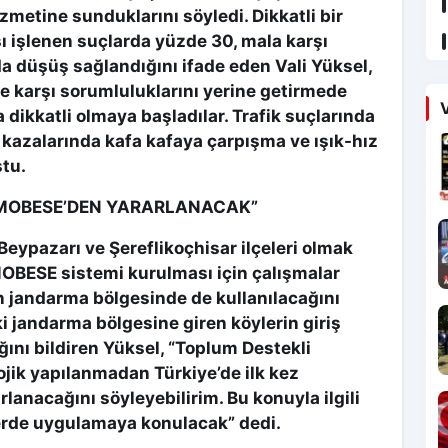
metine sunduklarını söyledi. Dikkatli bir
ı işlenen suçlarda yüzde 30, mala karşı
a düşüş sağlandığını ifade eden Vali Yüksel,
e karşı sorumluluklarını yerine getirmede
V
a dikkatli olmaya başladılar. Trafik suçlarında
k kazalarında kafa kafaya çarpışma ve ışık-hız
ştu.
A MOBESE’DEN YARARLANACAK”
Beypazarı ve Şereflikoçhisar ilçeleri olmak
MOBESE sistemi kurulması için çalışmalar
in jandarma bölgesinde de kullanılacağını
i jandarma bölgesine giren köylerin giriş
ını bildiren Yüksel, “Toplum Destekli
ojik yapılanmadan Türkiye’de ilk kez
lanacağını söyleyebilirim. Bu konuyla ilgili
erde uygulamaya konulacak” dedi.