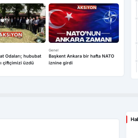
Genel
Genel
at Odaları; hububat
Başkent Ankara bir hafta NATO
Yasa dı
rı çiftçimizi üzdü
iznine girdi
operas
Hab