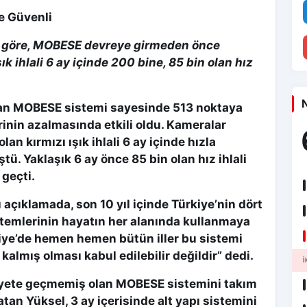
e Güvenli
e göre, MOBESE devreye girmeden önce
ık ihlali 6 ay içinde 200 bine, 85 bin olan hız
N
ulan MOBESE sistemi sayesinde 513 noktaya
erinin azalmasında etkili oldu. Kameralar
n kırmızı ışık ihlali 6 ay içinde hızla
. Yaklaşık 6 ay önce 85 bin olan hız ihlali
 geçti.
 açıklamada, son 10 yıl içinde Türkiye’nin dört
temlerinin hayatın her alanında kullanmaya
kiye’de hemen hemen bütün iller bu sistemi
almış olması kabul edilebilir değildir” dedi.
İ
iyete geçmemiş olan MOBESE sistemini takım
tan Yüksel, 3 ay içerisinde alt yapı sistemini