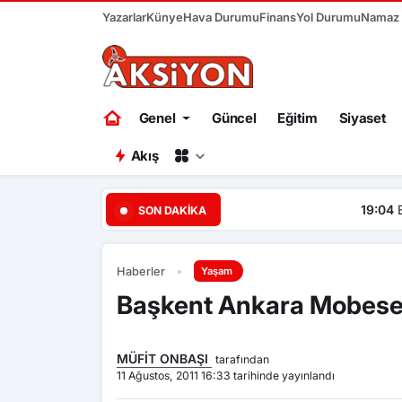
Yazarlar
Künye
Hava Durumu
Finans
Yol Durumu
Namaz V
Genel
Güncel
Eğitim
Siyaset
Akış
19:04
Başkent Ankara bir ha
SON DAKIKA
Haberler
Yaşam
Başkent Ankara Mobese 
MÜFİT ONBAŞI
tarafından
11 Ağustos, 2011 16:33 tarihinde yayınlandı