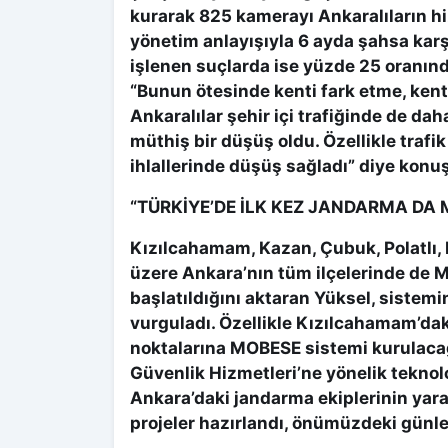
kurarak 825 kamerayı Ankaralıların hiz
yönetim anlayışıyla 6 ayda şahsa karş
işlenen suçlarda ise yüzde 25 oranınd
“Bunun ötesinde kenti fark etme, kent
Ankaralılar şehir içi trafiğinde de dah
müthiş bir düşüş oldu. Özellikle trafi
ihlallerinde düşüş sağladı” diye konu
“TÜRKİYE’DE İLK KEZ JANDARMA D
Kızılcahamam, Kazan, Çubuk, Polatlı, 
üzere Ankara’nın tüm ilçelerinde de 
başlatıldığını aktaran Yüksel, sistem
vurguladı. Özellikle Kızılcahamam’dak
noktalarına MOBESE sistemi kurulacağ
Güvenlik Hizmetleri’ne yönelik teknol
Ankara’daki jandarma ekiplerinin yarar
projeler hazırlandı, önümüzdeki günl