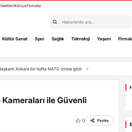
akitleri
Künye
Firmalar
Kültür Sanat
Spor
Sağlık
Teknoloji
Yaşam
Firmal
fta NATO iznine girdi
H
Kameraları ile Güvenli
0
Paylaş
B