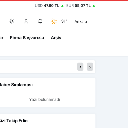
USD
47,60 TL
EUR
55,07 TL
31°
Ankara
ar
Firma Başvurusu
Arşiv
aber Sıralaması
Yazı bulunamadı
izi Takip Edin