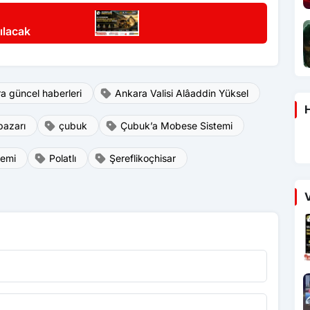
ılacak
a güncel haberleri
Ankara Valisi Alâaddin Yüksel
H
pazarı
çubuk
Çubuk’a Mobese Sistemi
temi
Polatlı
Şereflikoçhisar
V