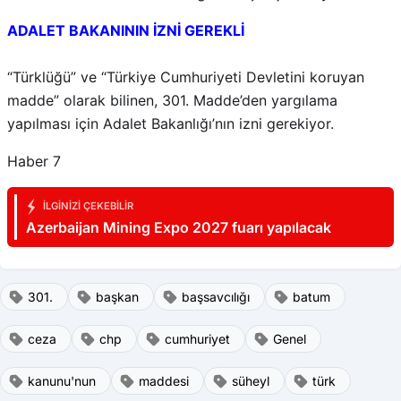
ADALET BAKANININ İZNİ GEREKLİ
“Türklüğü” ve “Türkiye Cumhuriyeti Devletini koruyan
madde” olarak bilinen, 301. Madde’den yargılama
yapılması için Adalet Bakanlığı’nın izni gerekiyor.
Haber 7
İLGINIZI ÇEKEBILIR
Azerbaijan Mining Expo 2027 fuarı yapılacak
301.
başkan
başsavcılığı
batum
ceza
chp
cumhuriyet
Genel
kanunu'nun
maddesi
süheyl
türk