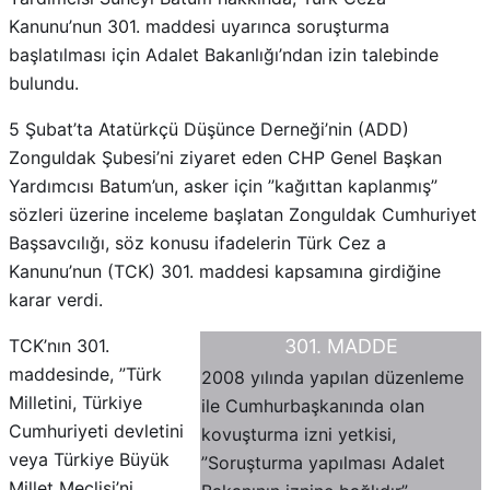
Kanunu’nun 301. maddesi uyarınca soruşturma
başlatılması için Adalet Bakanlığı’ndan izin talebinde
bulundu.
5 Şubat’ta Atatürkçü Düşünce Derneği’nin (ADD)
Zonguldak Şubesi’ni ziyaret eden CHP Genel Başkan
Yardımcısı Batum’un, asker için ”kağıttan kaplanmış”
sözleri üzerine inceleme başlatan Zonguldak Cumhuriyet
Başsavcılığı, söz konusu ifadelerin Türk Cez a
Kanunu’nun (TCK) 301. maddesi kapsamına girdiğine
karar verdi.
TCK’nın 301.
301. MADDE
maddesinde, ”Türk
2008 yılında yapılan düzenleme
Milletini, Türkiye
ile Cumhurbaşkanında olan
Cumhuriyeti devletini
kovuşturma izni yetkisi,
veya Türkiye Büyük
”Soruşturma yapılması Adalet
Millet Meclisi’ni,