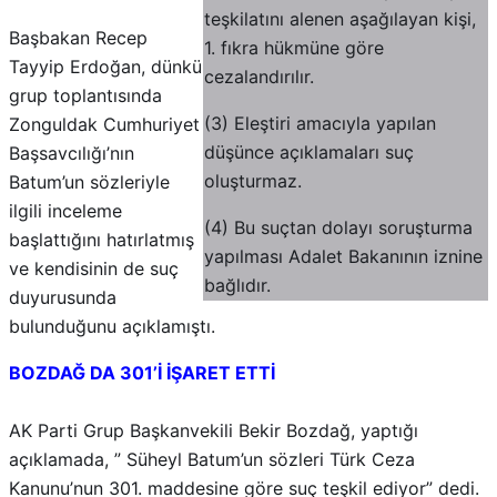
teşkilatını alenen aşağılayan kişi,
Başbakan Recep
1. fıkra hükmüne göre
Tayyip Erdoğan, dünkü
cezalandırılır.
grup toplantısında
(3) Eleştiri amacıyla yapılan
Zonguldak Cumhuriyet
düşünce açıklamaları suç
Başsavcılığı’nın
oluşturmaz.
Batum’un sözleriyle
ilgili inceleme
(4) Bu suçtan dolayı soruşturma
başlattığını hatırlatmış
yapılması Adalet Bakanının iznine
ve kendisinin de suç
bağlıdır.
duyurusunda
bulunduğunu açıklamıştı.
BOZDAĞ DA 301’İ İŞARET ETTİ
AK Parti Grup Başkanvekili Bekir Bozdağ, yaptığı
açıklamada, ” Süheyl Batum’un sözleri Türk Ceza
Kanunu’nun 301. maddesine göre suç teşkil ediyor” dedi.