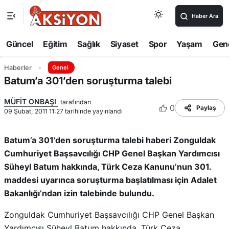
Haber Ara
Güncel
Eğitim
Sağlık
Siyaset
Spor
Yaşam
Gen
Haberler
Genel
Batum’a 301’den soruşturma talebi
MÜFİT ONBAŞI
tarafından
0
Paylaş
09 Şubat, 2011 11:27 tarihinde yayınlandı
Batum’a 301’den soruşturma talebi haberi Zonguldak
Cumhuriyet Başsavcılığı CHP Genel Başkan Yardımcısı
Süheyl Batum hakkında, Türk Ceza Kanunu’nun 301.
maddesi uyarınca soruşturma başlatılması için Adalet
Bakanlığı’ndan izin talebinde bulundu.
Zonguldak Cumhuriyet Başsavcılığı CHP Genel Başkan
Yardımcısı Süheyl Batum hakkında, Türk Ceza