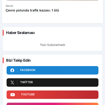
Genel
Ek
Çevre yolunda trafik kazası: 1 ölü
An
ü
Haber Sıralaması
Yazı bulunamadı
Bizi Takip Edin
FACEBOOK
TWITTER
YOUTUBE