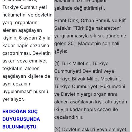
Bakanının iznine bağlıdır”
Türkiye Cumhuriyeti
şeklinde değiştirilmişti.
hükumetini ve devletin
Hrant Dink, Orhan Pamuk ve Elif
yargı organlarını
Şafak’ın “Türklüğe hakaretten”
alenen aşağılayan
yargılanmasıyla sık sık gündeme
kişinin, 6 aydan 2 yıla
gelen 301. Madde’nin son hali
kadar hapis cezasına
şöyle:
çarptırılması. Devletin
askeri veya emniyet
(1) Türk Milletini, Türkiye
teşkilatını alenen
Cumhuriyeti Devletini veya
aşağılayan kişilere de
Türkiye Büyük Millet Meclisini,
aynı cezanın
Türkiye Cumhuriyeti Hükumetini
uygulanması” hükmü
ve Devletin yargı organlarını
yer alıyor.
alenen aşağılayan kişi, altı aydan
iki yıla kadar hapis cezası ile
ERDOĞAN SUÇ
cezalandırılır.
DUYURUSUNDA
BULUNMUŞTU
(2) Devletin askeri veya emniyet