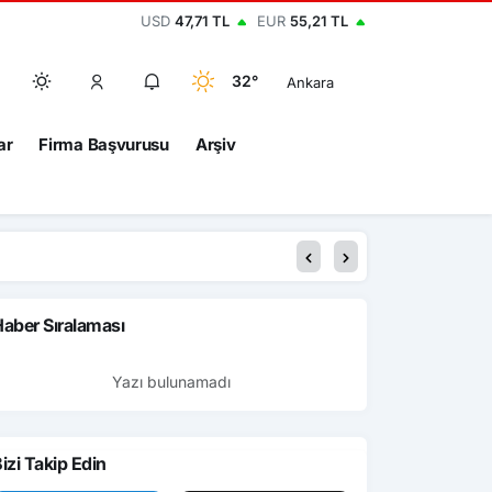
USD
47,71 TL
EUR
55,21 TL
32°
Ankara
ar
Firma Başvurusu
Arşiv
aber Sıralaması
Yazı bulunamadı
izi Takip Edin