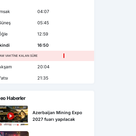
msak
04:07
üneş
05:45
ğle
12:59
kindi
16:50
AM VAKTINE KALAN SÜRE
kşam
20:04
atsı
21:35
eo Haberler
Azerbaijan Mining Expo
2027 fuarı yapılacak