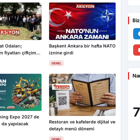
Biz
at Odaları;
Başkent Ankara bir hafta NATO
 fiyatları çiftçimizi
iznine girdi
GENEL
Nam
7
ning Expo 2027 de
Restoran ve kafelerde dijital ve
 da yapılacak
detaylı menü dönemi
GENEL