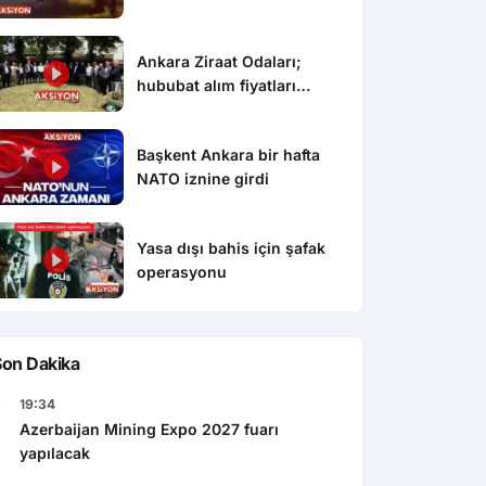
Ankara Ziraat Odaları;
hububat alım fiyatları
çiftçimizi üzdü
Başkent Ankara bir hafta
NATO iznine girdi
Yasa dışı bahis için şafak
Ekonomi
operasyonu
Gen
şı bahis için şafak
Caspian Mining Expo 2027 de
Res
yonu
Azerbeycan da yapılacak
det
Son Dakika
19:34
Azerbaijan Mining Expo 2027 fuarı
yapılacak