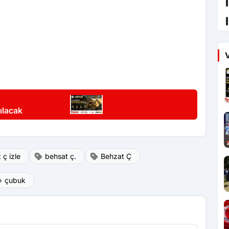
V
ılacak
 ç izle
behsat ç.
Behzat Ç
çubuk