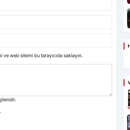
H
 ve web sitemi bu tarayıcıda saklayın.
V
ilendir.
.