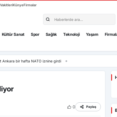
akitleri
Künye
Firmalar
Kültür Sanat
Spor
Sağlık
Teknoloji
Yaşam
Firmal
fta NATO iznine girdi
H
iyor
0
Paylaş
B