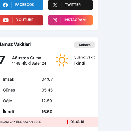
FACEBOOK
TWITTER
YOUTUBE
INSTAGRAM
amaz Vakitleri
Ankara
7
Şuanki vakit
Ağustos
Cuma
İkindi
1448 HİCRİ Safer 24
İmsak
04:07
Güneş
05:45
Öğle
12:59
İkindi
16:50
01:41:14
AKŞAM VAKTINE KALAN SÜRE