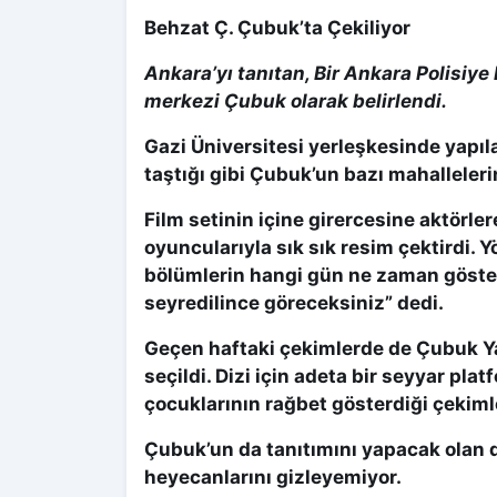
Behzat Ç. Çubuk’ta Çekiliyor
Ankara’yı tanıtan, Bir Ankara Polisiye 
merkezi Çubuk olarak belirlendi.
Gazi Üniversitesi yerleşkesinde yapı
taştığı gibi Çubuk’un bazı mahallelerin
Film setinin içine girercesine aktörle
oyuncularıyla sık sık resim çektirdi.
bölümlerin hangi gün ne zaman göster
seyredilince göreceksiniz” dedi.
Geçen haftaki çekimlerde de Çubuk Y
seçildi. Dizi için adeta bir seyyar pla
çocuklarının rağbet gösterdiği çekimle
Çubuk’un da tanıtımını yapacak olan d
heyecanlarını gizleyemiyor.