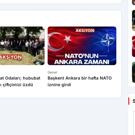
Genel
Genel
at Odaları; hububat
Başkent Ankara bir hafta NATO
Yasa dı
rı çiftçimizi üzdü
iznine girdi
operas