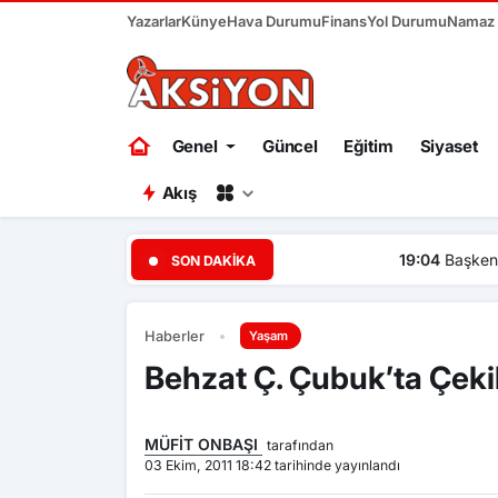
Yazarlar
Künye
Hava Durumu
Finans
Yol Durumu
Namaz V
Genel
Güncel
Eğitim
Siyaset
Akış
19:04
Başkent Ankara bir ha
SON DAKIKA
Haberler
Yaşam
Behzat Ç. Çubuk’ta Çekil
MÜFİT ONBAŞI
tarafından
03 Ekim, 2011 18:42 tarihinde yayınlandı