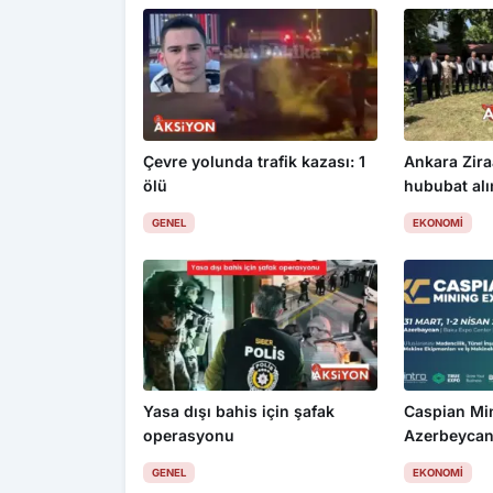
Çevre yolunda trafik kazası: 1
Ankara Zira
ölü
hububat alım
üzdü
GENEL
EKONOMI
Yasa dışı bahis için şafak
Caspian Mi
operasyonu
Azerbeycan
GENEL
EKONOMI