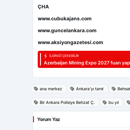
ÇHA
www.cubukajans.com
www.guncelankara.com
www.aksiyongazetesi.com
İLGINIZI ÇEKEBILIR
Azerbaijan Mining Expo 2027 fuarı yap
ana merkez
Ankara'yı tanıt
Behsat
Bir Ankara Polisiye Behzat Ç.
bu yıl
Yorum Yaz