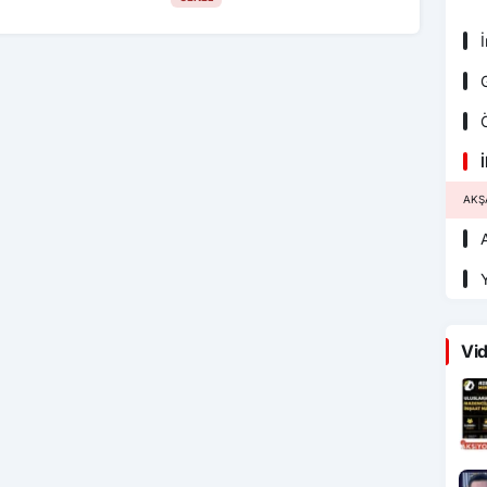
İ
G
Ö
İ
AKŞ
A
Y
Vid