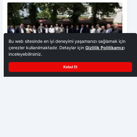
Bu web sitesinde en iyi deneyimi yaşamanızı sağlamak için
çerezler kullanılmaktadır. Detaylar için
Gizlilik Politikamız
ı
inceleyebilirsiniz.
Kabul Et
Ankara Ziraat Odaları; hububat alım fiyatları çiftçimizi
üzdü
Çubuk Acil Servisi Dolup Taşıyor
EKONOMI