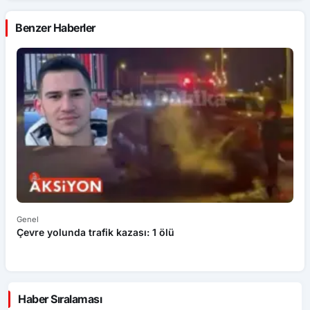
Benzer Haberler
Genel
Ek
Çevre yolunda trafik kazası: 1 ölü
An
ü
Haber Sıralaması