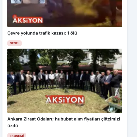
Çevre yolunda trafik kazası: 1 ölü
GENEL
Ankara Ziraat Odaları; hububat alım fiyatları çiftçimizi
üzdü
EKONOMI