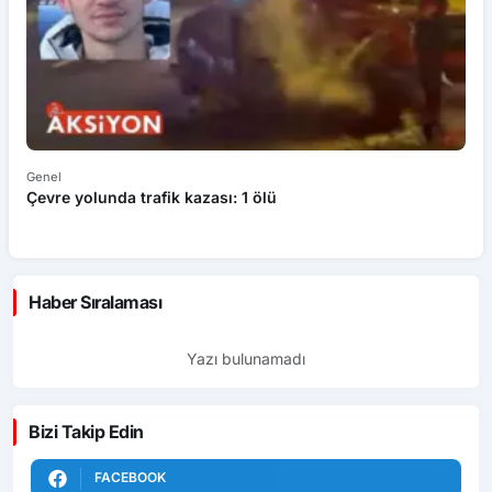
Genel
Ek
Çevre yolunda trafik kazası: 1 ölü
An
ü
Haber Sıralaması
Yazı bulunamadı
Bizi Takip Edin
FACEBOOK