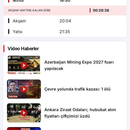
İkindi
16:50
00:28:36
AKŞAM VAKTINE KALAN SÜRE
Akşam
20:04
Yatsı
21:35
Video Haberler
Azerbaijan Mining Expo 2027 fuarı
yapılacak
Çevre yolunda trafik kazası: 1 ölü
Ankara Ziraat Odaları; hububat alım
fiyatları çiftçimizi üzdü