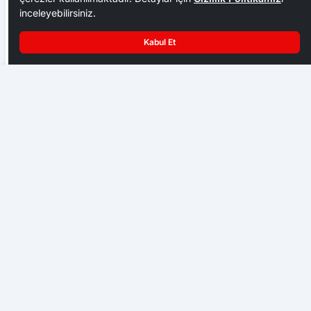
inceleyebilirsiniz.
Kabul Et
Ankara Ziraat Odaları; hububat alım fiyatları çiftçimizi
üzdü
Çubuk Kent Konseyi Başkanı Tekaüt
EKONOMI
Başkent Ankara bir hafta NATO iznine girdi
GENEL