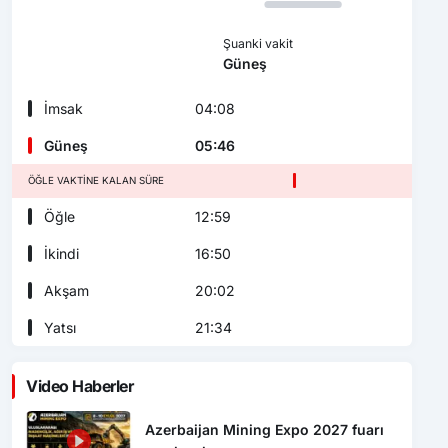
Şuanki vakit
Güneş
İmsak
04:08
Güneş
05:46
ÖĞLE VAKTINE KALAN SÜRE
Öğle
12:59
İkindi
16:50
Akşam
20:02
Yatsı
21:34
Video Haberler
Azerbaijan Mining Expo 2027 fuarı