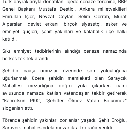
Türk bayraklarıyla donatılan ilçede cenaze törenine, BBP
Genel Başkanı Mustafa Destici, Ankara milletvekilleri
Emrullah İşler, Nevzat Ceylan, Selim Cerrah, Murat
Alparslan, devlet erkanı, birçok siyasetçi, asker ve
emniyet güçleri, şehit yakınları ve kalabalık ilçe halkı
katıldı.
Sıkı emniyet tedbirlerinin alındığı cenaze namazında
herkes tek tek arandı.
Şehidin naaşı omuzlar üzerinde son yolculuğuna
uğurlanmak üzere şehidin memleketi olan Saraycık
Mahallesi mezarlığına doğru yola çıkarken cami
avlusunda namaza katılan vatandaşlar tekbir getirerek
“Kahrolsun PKK”, “Şehitler Ölmez Vatan Bölünmez”
sloganları attı.
Törende şehidin yakınları zor anlar yaşadı. Şehit Eroğlu,
Saraycık mahallesindeki mezarlıkta toprağa verildi.