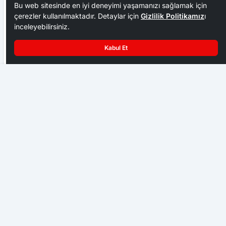
Bu web sitesinde en iyi deneyimi yaşamanızı sağlamak için
çerezler kullanılmaktadır. Detaylar için
Gizlilik Politikamız
ı
inceleyebilirsiniz.
Kabul Et
Ankara Ziraat Odaları; hububat alım fiyatları çiftçimizi
üzdü
Çubuk Şehidi Ebedi Yolculuğuna Uğurladı
EKONOMI
Başkent Ankara bir hafta NATO iznine girdi