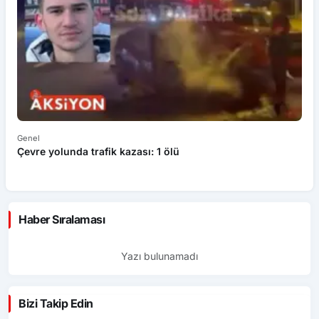
Genel
Ek
Çevre yolunda trafik kazası: 1 ölü
An
ü
Haber Sıralaması
Yazı bulunamadı
Bizi Takip Edin