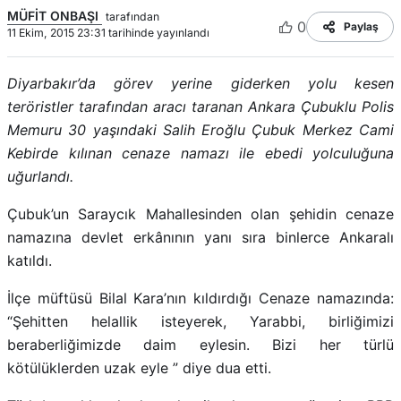
MÜFİT ONBAŞI
tarafından
0
Paylaş
11 Ekim, 2015 23:31 tarihinde yayınlandı
Diyarbakır’da görev yerine giderken yolu kesen
teröristler tarafından aracı taranan Ankara Çubuklu Polis
Memuru 30 yaşındaki Salih Eroğlu Çubuk Merkez Cami
Kebirde kılınan cenaze namazı ile ebedi yolculuğuna
uğurlandı.
Çubuk’un Saraycık Mahallesinden olan şehidin cenaze
namazına devlet erkânının yanı sıra binlerce Ankaralı
katıldı.
İlçe müftüsü Bilal Kara’nın kıldırdığı Cenaze namazında:
“Şehitten helallik isteyerek, Yarabbi, birliğimizi
beraberliğimizde daim eylesin. Bizi her türlü
kötülüklerden uzak eyle ” diye dua etti.