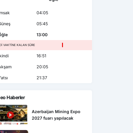
msak
04:05
üneş
05:45
ğle
13:00
NDI VAKTINE KALAN SÜRE
kindi
16:51
kşam
20:05
atsı
21:37
eo Haberler
Azerbaijan Mining Expo
2027 fuarı yapılacak