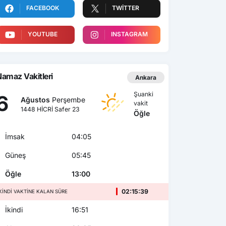
FACEBOOK
TWITTER
YOUTUBE
INSTAGRAM
amaz Vakitleri
Ankara
Şuanki
6
Ağustos
Perşembe
vakit
1448 HİCRİ Safer 23
Öğle
İmsak
04:05
Güneş
05:45
Öğle
13:00
02:15:38
KINDI VAKTINE KALAN SÜRE
İkindi
16:51