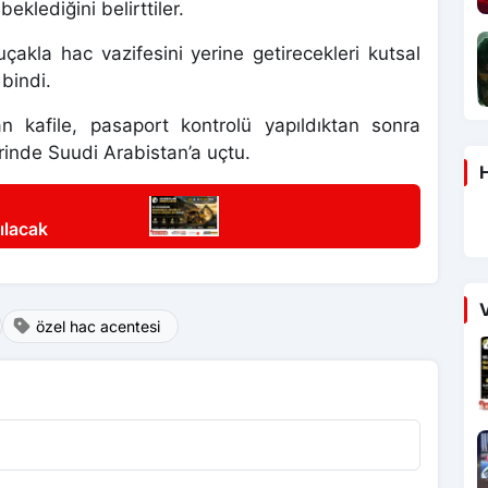
eklediğini belirttiler.
uçakla hac vazifesini yerine getirecekleri kutsal
bindi.
an kafile, pasaport kontrolü yapıldıktan sonra
inde Suudi Arabistan’a uçtu.
H
ılacak
V
özel hac acentesi