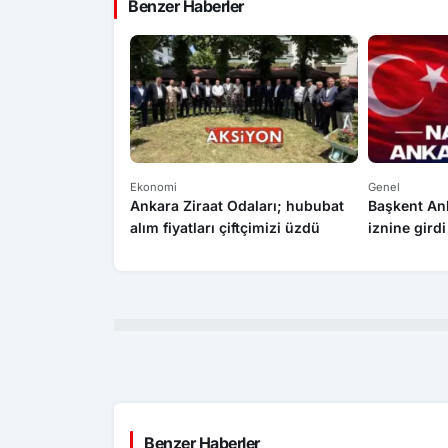
Benzer Haberler
Ekonomi
Genel
afik kazası: 1 ölü
Ankara Ziraat Odaları; hububat
Başkent An
alım fiyatları çiftçimizi üzdü
iznine girdi
Benzer Haberler