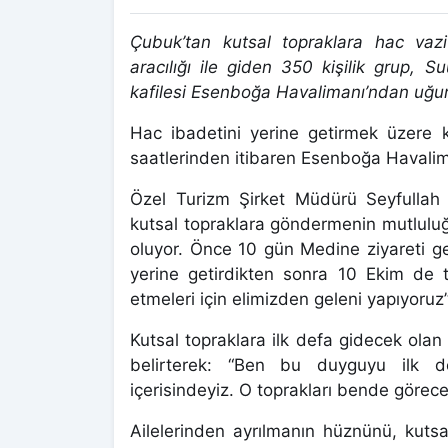
Çubuk’tan kutsal topraklara hac vazif
aracılığı ile giden 350 kişilik grup, 
kafilesi Esenboğa Havalimanı’ndan uğur
Hac ibadetini yerine getirmek üzere k
saatlerinden itibaren Esenboğa Havalim
Özel Turizm Şirket Müdürü Seyfullah 
kutsal topraklara göndermenin mutluluğ
oluyor. Önce 10 gün Medine ziyareti ger
yerine getirdikten sonra 10 Ekim de t
etmeleri için elimizden geleni yapıyoruz
Kutsal topraklara ilk defa gidecek ola
belirterek: “Ben bu duyguyu ilk d
içerisindeyiz. O toprakları bende görec
Ailelerinden ayrılmanın hüznünü, kuts