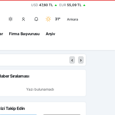
USD
47,60 TL
EUR
55,09 TL
31°
Ankara
ar
Firma Başvurusu
Arşiv
aber Sıralaması
Yazı bulunamadı
izi Takip Edin