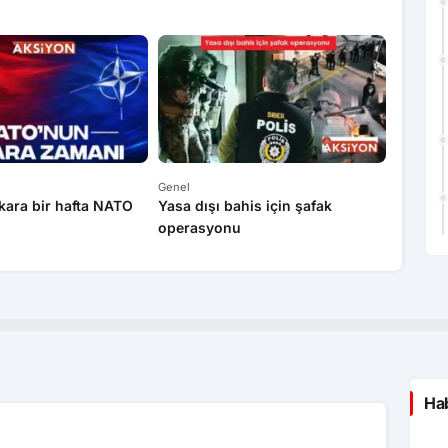
Genel
Ekonomi
kara bir hafta NATO
Yasa dışı bahis için şafak
Caspia
operasyonu
Azerbe
Hab