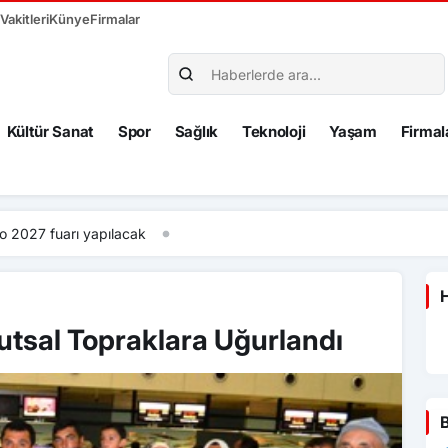
akitleri
Künye
Firmalar
Kültür Sanat
Spor
Sağlık
Teknoloji
Yaşam
Firmal
kazası: 1 ölü
H
utsal Topraklara Uğurlandı
B