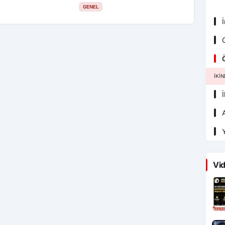
GENEL
İ
G
Ö
İKI
İ
A
Y
Vid