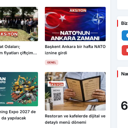
Biz
at Odaları;
Başkent Ankara bir hafta NATO
 fiyatları çiftçimizi
iznine girdi
GENEL
Nam
6
ning Expo 2027 de
Restoran ve kafelerde dijital ve
 da yapılacak
detaylı menü dönemi