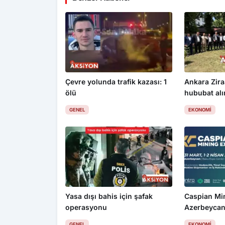
Çevre yolunda trafik kazası: 1
Ankara Zira
ölü
hububat alım
üzdü
GENEL
EKONOMI
Yasa dışı bahis için şafak
Caspian Mi
operasyonu
Azerbeycan
GENEL
EKONOMI