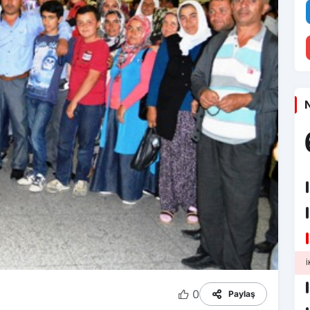
N
İ
0
Paylaş