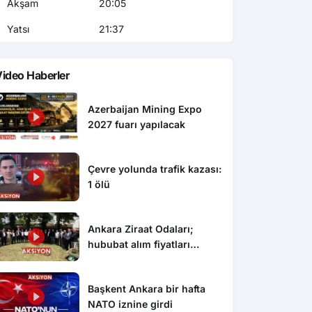
Akşam
20:05
Yatsı
21:37
ideo Haberler
Azerbaijan Mining Expo
2027 fuarı yapılacak
Çevre yolunda trafik kazası:
1 ölü
Ankara Ziraat Odaları;
hububat alım fiyatları
çiftçimizi üzdü
Başkent Ankara bir hafta
NATO iznine girdi