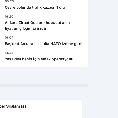
05:23
Çevre yolunda trafik kazası: 1 ölü
16:20
Ankara Ziraat Odaları; hububat alım
fiyatları çiftçimizi üzdü
19:04
Başkent Ankara bir hafta NATO iznine girdi
14:43
Genel
n Mining Expo 2027 de
Restoran ve kafelerde dijital ve
Yasa dışı bahis için şafak operasyonu
ycan da yapılacak
detaylı menü dönemi
er Sıralaması