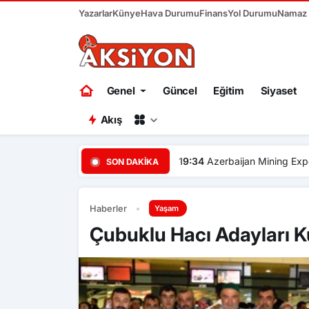
Yazarlar
Künye
Hava Durumu
Finans
Yol Durumu
Namaz V
Genel
Güncel
Eğitim
Siyaset
Akış
05:23
Çevre yolunda trafik 
SON DAKIKA
Haberler
Yaşam
Çubuklu Hacı Adayları K