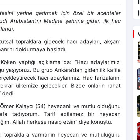
esini yerine getirmek için özel bir acenteler
Suudi Arabistan’ını Medine şehrine giden ilk hac
landı.
V
utsal topraklara gidecek hacı adayları, akşam
anı’nı doldurmaya başladı.
Köken yaptığı açıklama da: “Hacı adaylarımızı
u yaşıyoruz. Bu grup Ankara’dan giden ilk kafile
çekleştirecek hacı adaylarımız. Hac farizalarını
ekrar ülkemize gelecekler. Bizde onların rahat
” dedi.
n Ömer Kalaycı (54) heyecanlı ve mutlu olduğunu
efa tadıyorum. Tarif edilemez bir heyecan
eğim. Allah herkese nasip etsin” diye konuştu.
al topraklara varmanın heyecan ve mutluluğunu