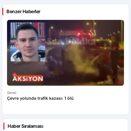
Benzer Haberler
Genel
Ek
Çevre yolunda trafik kazası: 1 ölü
An
ü
Haber Sıralaması