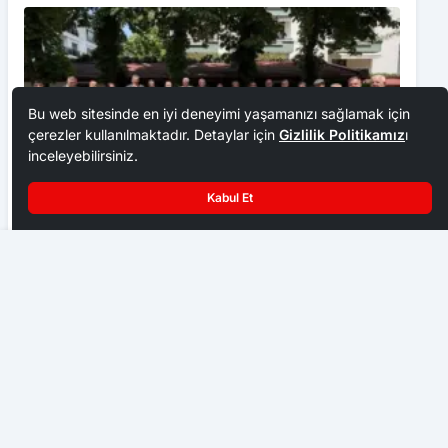
Bu web sitesinde en iyi deneyimi yaşamanızı sağlamak için
çerezler kullanılmaktadır. Detaylar için
Gizlilik Politikamız
ı
inceleyebilirsiniz.
Kabul Et
Ankara Ziraat Odaları; hububat alım fiyatları çiftçimizi
Çubuk’ta 10 Dönüm Yangın
üzdü
EKONOMI