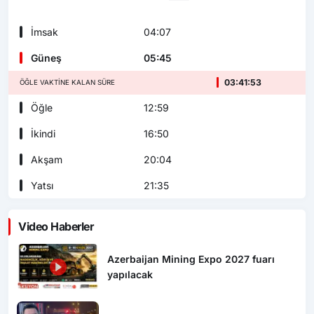
İmsak
04:07
Güneş
05:45
03:41:52
ÖĞLE VAKTINE KALAN SÜRE
Öğle
12:59
İkindi
16:50
Akşam
20:04
Yatsı
21:35
Video Haberler
Azerbaijan Mining Expo 2027 fuarı
yapılacak