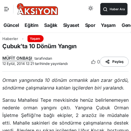
Haber Ara
Güncel
Eğitim
Sağlık
Siyaset
Spor
Yaşam
Gen
Haberler
Yaşam
Çubuk’ta 10 Dönüm Yangın
MÜFİT ONBAŞI
tarafından
0
Paylaş
12 Eylül, 2014 12:21 tarihinde yayınlandı
Orman yangınında 10 dönüm ormanlık alan zarar gördü,
söndürme çalışmalarına katılan işçilerden biri yaralandı.
Sarısu Mahallesi Tepe mevkisinde henüz belirlenemeyen
nedenle orman yangını çıktı. Yangına Çubuk Orman
İşletme Şefliği’ne bağlı ekipler, 2 arazöz ile müdahale
etti. Mahalle sakinleri de söndürme çalışmalarına destek
verdi. Alevlere su sıkan işçilerden Uğur Koçak, hortumun