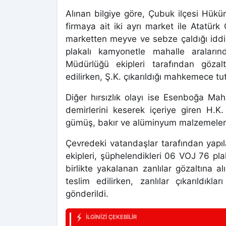
Alınan bilgiye göre, Çubuk ilçesi Hük
firmaya ait iki ayrı market ile Atatür
marketten meyve ve sebze çaldığı iddi
plakalı kamyonetle mahalle araları
Müdürlüğü ekipleri tarafından gözal
edilirken, Ş.K. çıkarıldığı mahkemece tu
Diğer hırsızlık olayı ise Esenboğa Mah
demirlerini keserek içeriye giren H.K
gümüş, bakır ve alüminyum malzemeler i
Çevredeki vatandaşlar tarafından yapı
ekipleri, şüphelendikleri 06 VOJ 76 pla
birlikte yakalanan zanlılar gözaltına al
teslim edilirken, zanlılar çıkarıldık
gönderildi.
İLGINIZI ÇEKEBILIR