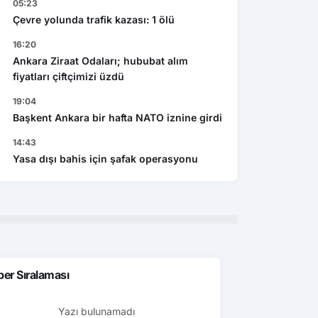
05:23
Çevre yolunda trafik kazası: 1 ölü
16:20
Ankara Ziraat Odaları; hububat alım
fiyatları çiftçimizi üzdü
19:04
Başkent Ankara bir hafta NATO iznine girdi
14:43
Yasa dışı bahis için şafak operasyonu
er Sıralaması
Yazı bulunamadı