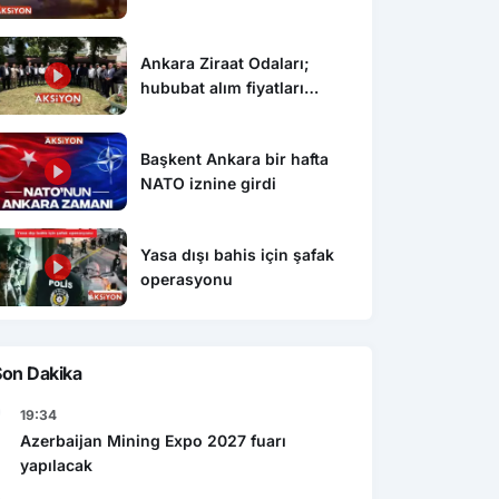
Ankara Ziraat Odaları;
hububat alım fiyatları
çiftçimizi üzdü
Başkent Ankara bir hafta
NATO iznine girdi
Yasa dışı bahis için şafak
operasyonu
Son Dakika
19:34
Ekonomi
Azerbaijan Mining Expo 2027 fuarı
Gen
şı bahis için şafak
Caspian Mining Expo 2027 de
yapılacak
Res
yonu
Azerbeycan da yapılacak
det