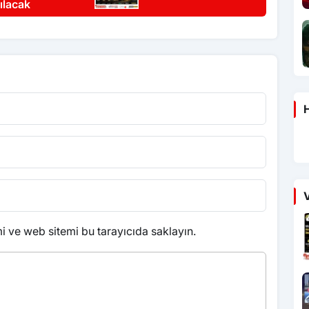
ılacak
H
V
 ve web sitemi bu tarayıcıda saklayın.