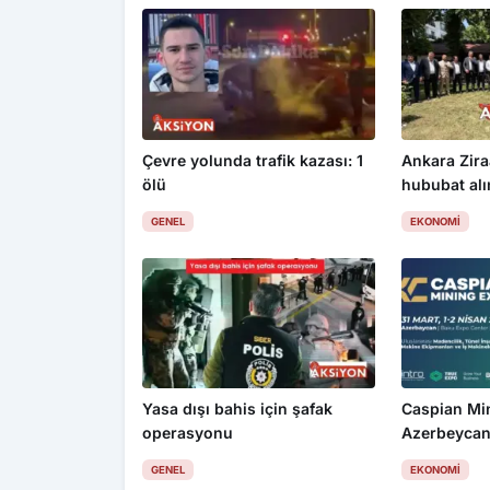
Çevre yolunda trafik kazası: 1
Ankara Zira
ölü
hububat alım
üzdü
GENEL
EKONOMI
Yasa dışı bahis için şafak
Caspian Mi
operasyonu
Azerbeycan
GENEL
EKONOMI