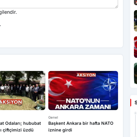
ilendir.
.
Genel
Genel
at Odaları; hububat
Başkent Ankara bir hafta NATO
Yasa dı
rı çiftçimizi üzdü
iznine girdi
operas