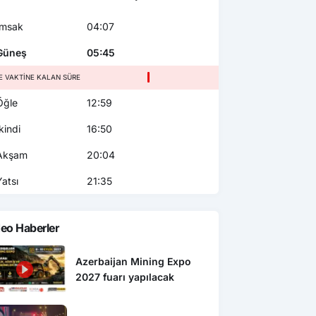
msak
04:07
üneş
05:45
E VAKTINE KALAN SÜRE
ğle
12:59
kindi
16:50
kşam
20:04
atsı
21:35
eo Haberler
Azerbaijan Mining Expo
2027 fuarı yapılacak