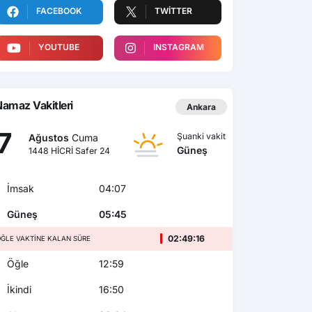
FACEBOOK
TWITTER
YOUTUBE
INSTAGRAM
amaz Vakitleri
Ankara
7
Şuanki vakit
Ağustos
Cuma
Güneş
1448 HİCRİ Safer 24
İmsak
04:07
Güneş
05:45
02:49:14
ĞLE VAKTINE KALAN SÜRE
Öğle
12:59
İkindi
16:50