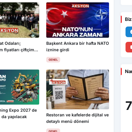
Biz
at Odaları;
Başkent Ankara bir hafta NATO
 fiyatları çiftçimizi
iznine girdi
GENEL
Nam
7
ning Expo 2027 de
Restoran ve kafelerde dijital ve
 da yapılacak
detaylı menü dönemi
GENEL