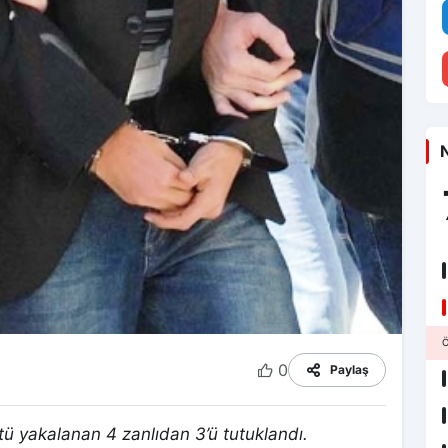
N
Ö
0
Paylaş
stü yakalanan 4 zanlıdan 3’ü tutuklandı.