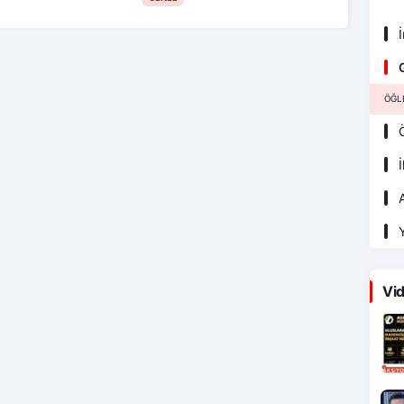
İ
G
ÖĞL
Ö
İ
A
Y
Vid