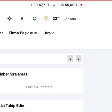
USD
47,71 TL
EUR
55,00 TL
32°
Ankara
ar
Firma Başvurusu
Arşiv
aber Sıralaması
Yazı bulunamadı
izi Takip Edin