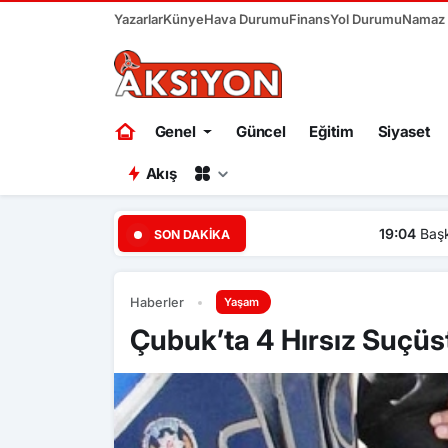
Yazarlar
Künye
Hava Durumu
Finans
Yol Durumu
Namaz V
Genel
Güncel
Eğitim
Siyaset
Akış
19:04
Başkent Ankara bir ha
SON DAKIKA
Haberler
Yaşam
Çubuk’ta 4 Hırsız Suçüs