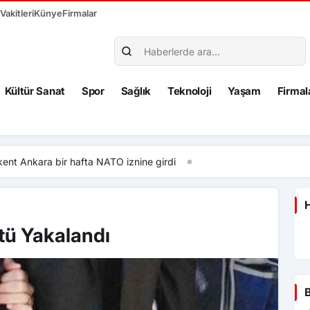
akitleri
Künye
Firmalar
Kültür Sanat
Spor
Sağlık
Teknoloji
Yaşam
Firmal
fta NATO iznine girdi
H
tü Yakalandı
B