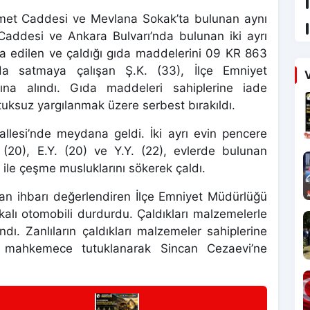
ümet Caddesi ve Mevlana Sokak’ta bulunan aynı
k Caddesi ve Ankara Bulvarı’nda bulunan iki ayrı
a edilen ve çaldığı gıda maddelerini 09 KR 863
nda satmaya çalışan Ş.K. (33), İlçe Emniyet
V
tına alındı. Gıda maddeleri sahiplerine iade
tuksuz yargılanmak üzere serbest bırakıldı.
allesi’nde meydana geldi. İki ayrı evin pencere
. (20), E.Y. (20) ve Y.Y. (22), evlerde bulunan
le çeşme musluklarını sökerek çaldı.
lan ihbarı değerlendiren İlçe Emniyet Müdürlüğü
kalı otomobili durdurdu. Çaldıkları malzemelerle
ındı. Zanlıların çaldıkları malzemeler sahiplerine
ları mahkemece tutuklanarak Sincan Cezaevi’ne