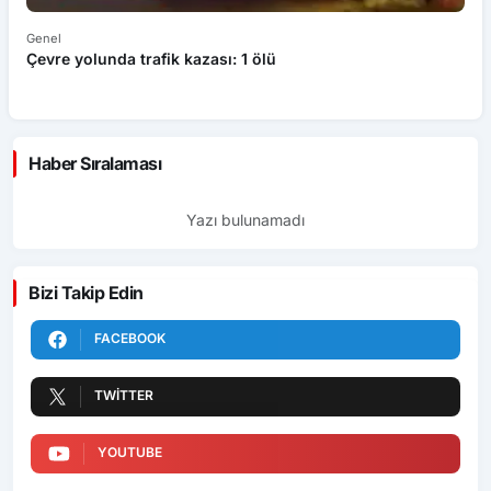
Genel
Ek
Çevre yolunda trafik kazası: 1 ölü
An
ü
Haber Sıralaması
Yazı bulunamadı
Bizi Takip Edin
FACEBOOK
TWITTER
YOUTUBE