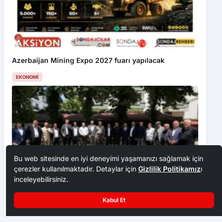
Azerbaijan Mining Expo 2027 fuarı yapılacak
EKONOMI
Bu web sitesinde en iyi deneyimi yaşamanızı sağlamak için
çerezler kullanılmaktadır. Detaylar için
Gizlilik Politikamız
ı
inceleyebilirsiniz.
Ankara Ziraat Odaları; hububat alım fiyatları çiftçimizi
Kabul Et
üzdü