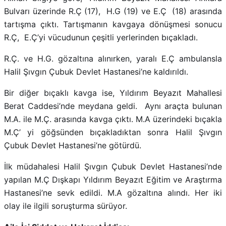
Bulvarı üzerinde R.Ç (17), H.G (19) ve E.Ç (18) arasında
tartışma çıktı. Tartışmanın kavgaya dönüşmesi sonucu
R.Ç, E.Ç’yi vücudunun çeşitli yerlerinden bıçakladı.
R.Ç. ve H.G. gözaltına alınırken, yaralı E.Ç ambulansla
Halil Şıvgın Çubuk Devlet Hastanesi’ne kaldırıldı.
Bir diğer bıçaklı kavga ise, Yıldırım Beyazıt Mahallesi
Berat Caddesi’nde meydana geldi. Aynı araçta bulunan
M.A. ile M.Ç. arasında kavga çıktı. M.A üzerindeki bıçakla
M.Ç’ yi göğsünden bıçakladıktan sonra Halil Şıvgın
Çubuk Devlet Hastanesi’ne götürdü.
İlk müdahalesi Halil Şıvgın Çubuk Devlet Hastanesi’nde
yapılan M.Ç Dışkapı Yıldırım Beyazıt Eğitim ve Araştırma
Hastanesi’ne sevk edildi. M.A gözaltına alındı. Her iki
olay ile ilgili soruşturma sürüyor.