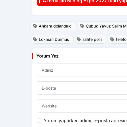
Azerbaijan Mining Expo 2027 fuarı yap
Ankara dolandırıcı
Çubuk Yavuz Selim Ma
Lokman Durmuş
sahte polis
telefo
Yorum Yaz
Yorum yaparken adımı, e-posta adresimi