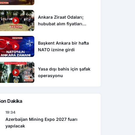
Ekonomi
Gen
şı bahis için şafak
Caspian Mining Expo 2027 de
Ankara Ziraat Odaları;
Res
yonu
Azerbeycan da yapılacak
hububat alım fiyatları
det
çiftçimizi üzdü
Başkent Ankara bir hafta
NATO iznine girdi
Yasa dışı bahis için şafak
operasyonu
Son Dakika
19:34
Azerbaijan Mining Expo 2027 fuarı
yapılacak