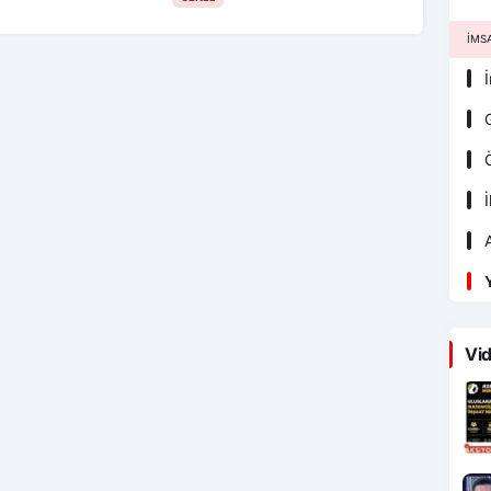
İMS
İ
G
Ö
İ
A
Y
Vid