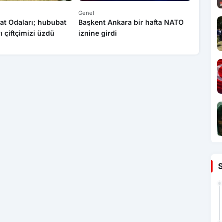
Genel
Genel
at Odaları; hububat
Başkent Ankara bir hafta NATO
Yasa dı
rı çiftçimizi üzdü
iznine girdi
operas