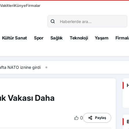
akitleri
Künye
Firmalar
Kültür Sanat
Spor
Sağlık
Teknoloji
Yaşam
Firmal
fta NATO iznine girdi
H
lık Vakası Daha
0
Paylaş
B