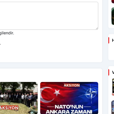
ilendir.
H
.
V