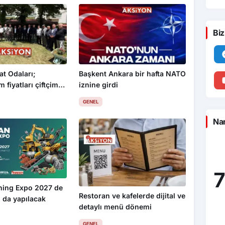
Biz
at Odaları;
Başkent Ankara bir hafta NATO
 fiyatları çiftçimizi
iznine girdi
GENEL
Nam
7
ning Expo 2027 de
Restoran ve kafelerde dijital ve
 da yapılacak
detaylı menü dönemi
GENEL