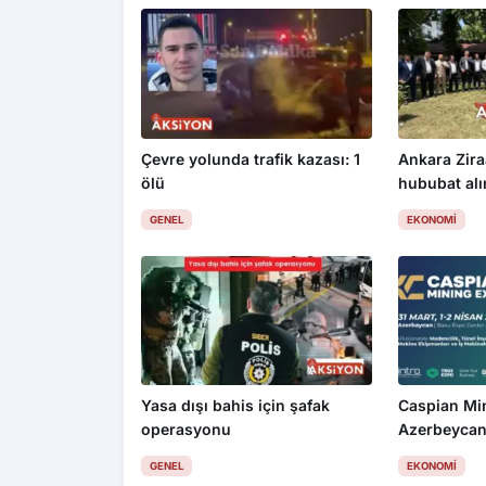
Çevre yolunda trafik kazası: 1
Ankara Zira
ölü
hububat alım
üzdü
GENEL
EKONOMI
Yasa dışı bahis için şafak
Caspian Mi
operasyonu
Azerbeycan
GENEL
EKONOMI