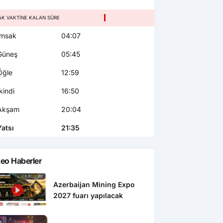
AK VAKTINE KALAN SÜRE
msak
04:07
üneş
05:45
ğle
12:59
kindi
16:50
kşam
20:04
atsı
21:35
eo Haberler
Azerbaijan Mining Expo
2027 fuarı yapılacak