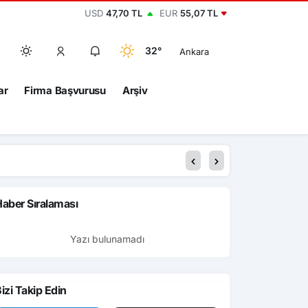
USD
47,70 TL
EUR
55,07 TL
32°
Ankara
ar
Firma Başvurusu
Arşiv
aber Sıralaması
Yazı bulunamadı
izi Takip Edin