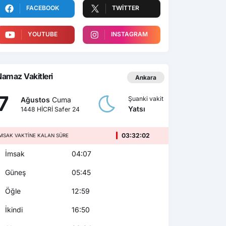
FACEBOOK
TWITTER
YOUTUBE
INSTAGRAM
amaz Vakitleri
Ankara
7
Şuanki vakit
Ağustos
Cuma
Yatsı
1448 HİCRİ Safer 24
03:32:01
MSAK VAKTINE KALAN SÜRE
İmsak
04:07
Güneş
05:45
Öğle
12:59
İkindi
16:50