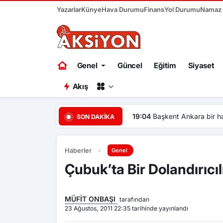
Yazarlar
Künye
Hava Durumu
Finans
Yol Durumu
Namaz V
Genel
Güncel
Eğitim
Siyaset
Akış
19:04
Başkent Ankara bir ha
SON DAKIKA
Haberler
Genel
Çubuk’ta Bir Dolandırıcı
MÜFİT ONBAŞI
tarafından
23 Ağustos, 2011 22:35 tarihinde yayınlandı