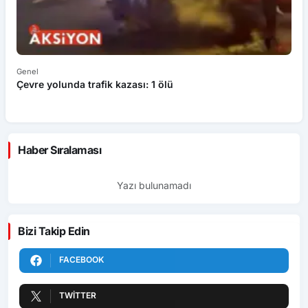
Genel
Ek
Çevre yolunda trafik kazası: 1 ölü
An
ü
Haber Sıralaması
Yazı bulunamadı
Bizi Takip Edin
FACEBOOK
TWITTER