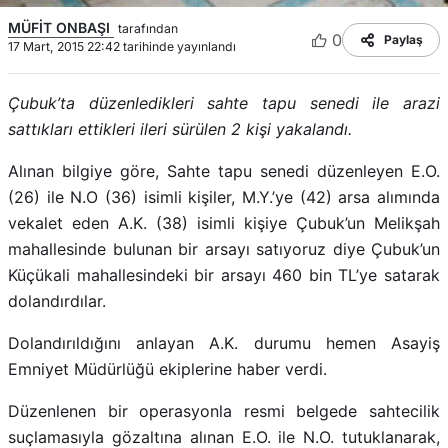
MÜFİT ONBAŞI
tarafından
0
Paylaş
17 Mart, 2015 22:42 tarihinde yayınlandı
Çubuk’ta düzenledikleri sahte tapu senedi ile arazi
sattıkları ettikleri ileri sürülen 2 kişi yakalandı.
Alınan bilgiye göre, Sahte tapu senedi düzenleyen E.O.
(26) ile N.O (36) isimli kişiler, M.Y.’ye (42) arsa alımında
vekalet eden A.K. (38) isimli kişiye Çubuk’un Melikşah
mahallesinde bulunan bir arsayı satıyoruz diye Çubuk’un
Küçükali mahallesindeki bir arsayı 460 bin TL’ye satarak
dolandırdılar.
Dolandırıldığını anlayan A.K. durumu hemen Asayiş
Emniyet Müdürlüğü ekiplerine haber verdi.
Düzenlenen bir operasyonla resmi belgede sahtecilik
suçlamasıyla gözaltına alınan E.O. ile N.O. tutuklanarak,