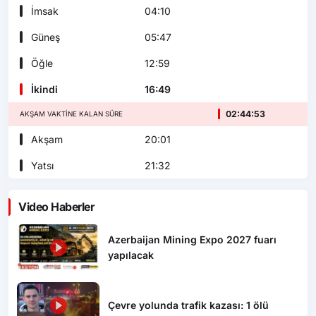
İmsak
04:10
Güneş
05:47
Öğle
12:59
İkindi
16:49
02:44:52
AKŞAM VAKTINE KALAN SÜRE
Akşam
20:01
Yatsı
21:32
Video Haberler
Azerbaijan Mining Expo 2027 fuarı
yapılacak
Çevre yolunda trafik kazası: 1 ölü