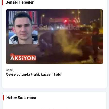
Benzer Haberler
Genel
Ek
Çevre yolunda trafik kazası: 1 ölü
An
ü
Haber Sıralaması