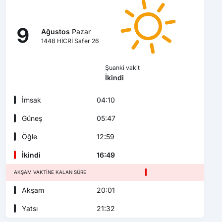
9
Ağustos
Pazar
1448 HİCRİ Safer 26
Şuanki vakit
İkindi
İmsak
04:10
Güneş
05:47
Öğle
12:59
İkindi
16:49
AKŞAM VAKTINE KALAN SÜRE
Akşam
20:01
Yatsı
21:32