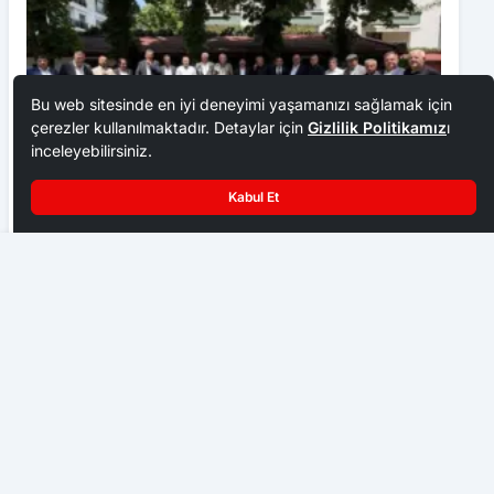
Bu web sitesinde en iyi deneyimi yaşamanızı sağlamak için
çerezler kullanılmaktadır. Detaylar için
Gizlilik Politikamız
ı
inceleyebilirsiniz.
Kabul Et
Ankara Ziraat Odaları; hububat alım fiyatları çiftçimizi
üzdü
Çubuk’ta Dolandırıcılık Operasyonu
EKONOMI