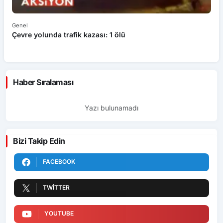
Genel
Ek
Çevre yolunda trafik kazası: 1 ölü
An
ü
Haber Sıralaması
Yazı bulunamadı
Bizi Takip Edin
FACEBOOK
TWITTER
YOUTUBE