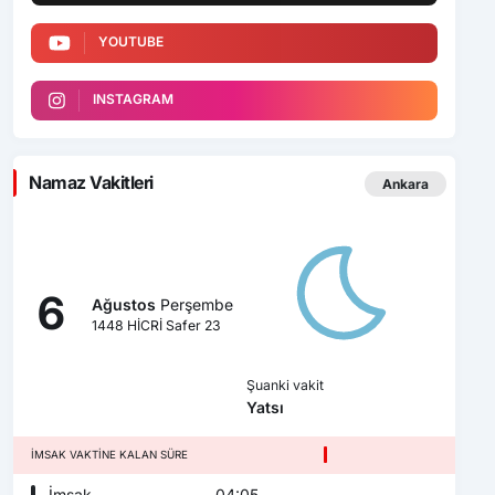
YOUTUBE
INSTAGRAM
Namaz Vakitleri
Ankara
6
Ağustos
Perşembe
1448 HİCRİ Safer 23
Şuanki vakit
Yatsı
İMSAK VAKTINE KALAN SÜRE
İmsak
04:05