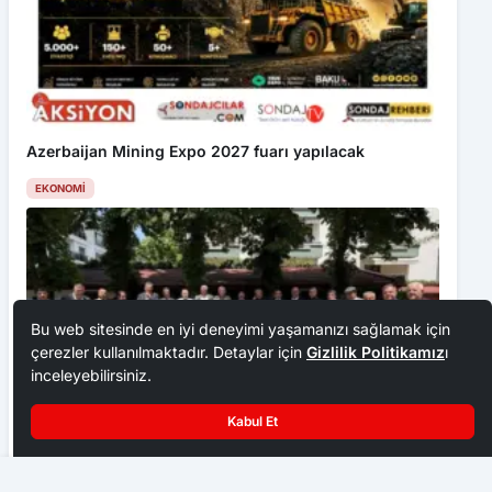
Azerbaijan Mining Expo 2027 fuarı yapılacak
EKONOMI
Bu web sitesinde en iyi deneyimi yaşamanızı sağlamak için
çerezler kullanılmaktadır. Detaylar için
Gizlilik Politikamız
ı
inceleyebilirsiniz.
Kabul Et
Ankara Ziraat Odaları; hububat alım fiyatları çiftçimizi
Çubuk’ta Hırsızlık ve Tehdit İddiası
üzdü