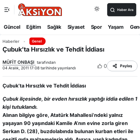
Haber Ara
Güncel
Eğitim
Sağlık
Siyaset
Spor
Yaşam
Gen
Haberler
Genel
Çubuk’ta Hırsızlık ve Tehdit İddiası
MÜFİT ONBAŞI
tarafından
0
Paylaş
04 Aralık, 2011 17:08 tarihinde yayınlandı
Çubuk’ta Hırsızlık ve Tehdit İddiası
Çubuk ilçesinde, bir evden hırsızlık yaptığı iddia edilen 1
kişi tutuklandı.
Alınan bilgiye göre, Atatürk Mahallesi’ndeki yalnız
yaşayan 90 yaşındaki Kamile A’nın evine zorla giren
Serkan D. (28), buzdolabında bulunan kurban etleri ile
çeşitli gıda malzemelerin aldı. Ayrıca, yaşlı kadından