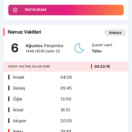
INSTAGRAM
Namaz Vakitleri
Ankara
6
Şuanki vakit
Ağustos
Perşembe
Yatsı
1448 HİCRİ Safer 23
04:23:18
İMSAK VAKTINE KALAN SÜRE
İmsak
04:05
Güneş
05:45
Öğle
13:00
İkindi
16:51
Akşam
20:05
Yatsı
21:37