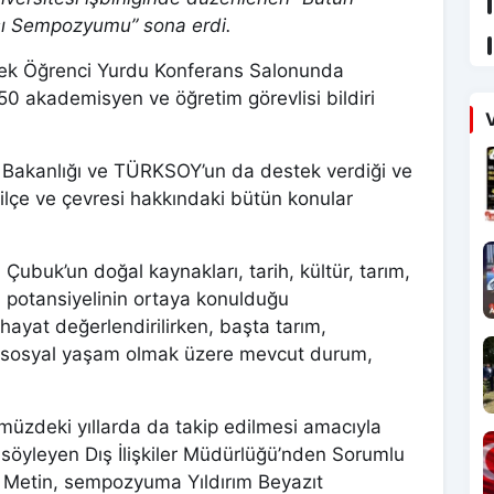
ası Sempozyumu” sona erdi.
kek Öğrenci Yurdu Konferans Salonunda
 akademisyen ve öğretim görevlisi bildiri
V
 Bakanlığı ve TÜRKSOY’un da destek verdiği ve
lçe ve çevresi hakkındaki bütün konular
ubuk’un doğal kaynakları, tarih, kültür, tarım,
ki potansiyelinin ortaya konulduğu
ayat değerlendirilirken, başta tarım,
ve sosyal yaşam olmak üzere mevcut durum,
üzdeki yıllarda da takip edilmesi amacıyla
 söyleyen Dış İlişkiler Müdürlüğü’nden Sorumlu
 Metin, sempozyuma Yıldırım Beyazıt