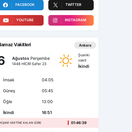
FACEBOOK
TWITTER
YOUTUBE
INSTAGRAM
amaz Vakitleri
Ankara
Şuanki
6
Ağustos
Perşembe
vakit
1448 HİCRİ Safer 23
İkindi
İmsak
04:05
Güneş
05:45
Öğle
13:00
İkindi
16:51
01:46:37
AKŞAM VAKTINE KALAN SÜRE