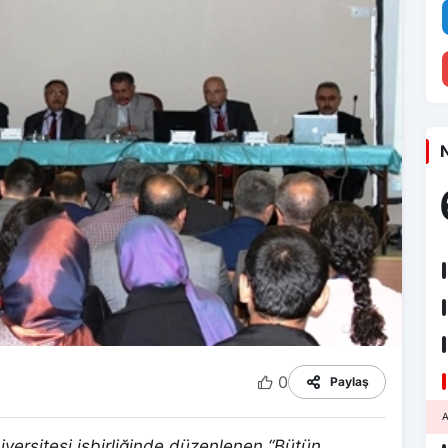
N
0
Paylaş
iversitesi işbirliğinde düzenlenen “Bütün