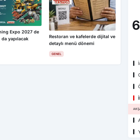
6
ning Expo 2027 de
Restoran ve kafelerde dijital ve
 da yapılacak
detaylı menü dönemi
GENEL
İ
G
Ö
İ
AKŞ
A
Y