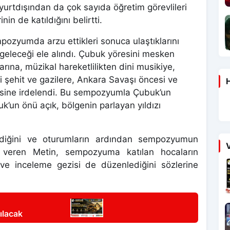
yurtdışından da çok sayıda öğretim görevlileri
in de katıldığını belirtti.
ozyumda arzu ettikleri sonuca ulaştıklarını
eleceği ele alındı. Çubuk yöresini mesken
rına, müzikal hareketlilikten dini musikiye,
i şehit ve gazilere, Ankara Savaşı öncesi ve
H
esine irdelendi. Bu sempozyumla Çubuk’un
k’un önü açık, bölgenin parlayan yıldızı
ildiğini ve oturumların ardından sempozyumun
V
ini veren Metin, sempozyuma katılan hocaların
e inceleme gezisi de düzenlediğini sözlerine
ılacak