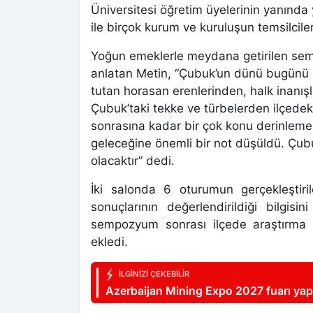
Üniversitesi öğretim üyelerinin yanında 
ile birçok kurum ve kuruluşun temsilcilerin
Yoğun emeklerle meydana getirilen semp
anlatan Metin, “Çubuk’un dünü bugünü g
tutan horasan erenlerinden, halk inanışla
Çubuk’taki tekke ve türbelerden ilçedek
sonrasına kadar bir çok konu derinlem
geleceğine önemli bir not düşüldü. Çubu
olacaktır” dedi.
İki salonda 6 oturumun gerçekleştir
sonuçlarının değerlendirildiği bilgis
sempozyum sonrası ilçede araştırma v
ekledi.
İLGINIZI ÇEKEBILIR
Azerbaijan Mining Expo 2027 fuarı yap