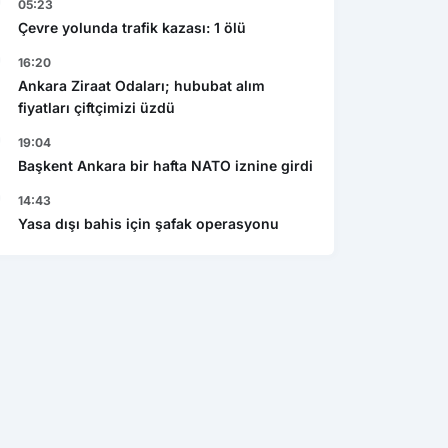
05:23
Çevre yolunda trafik kazası: 1 ölü
16:20
Ankara Ziraat Odaları; hububat alım
fiyatları çiftçimizi üzdü
19:04
Başkent Ankara bir hafta NATO iznine girdi
14:43
Yasa dışı bahis için şafak operasyonu
Ekonomi
Gen
şı bahis için şafak
Caspian Mining Expo 2027 de
Res
yonu
Azerbeycan da yapılacak
det