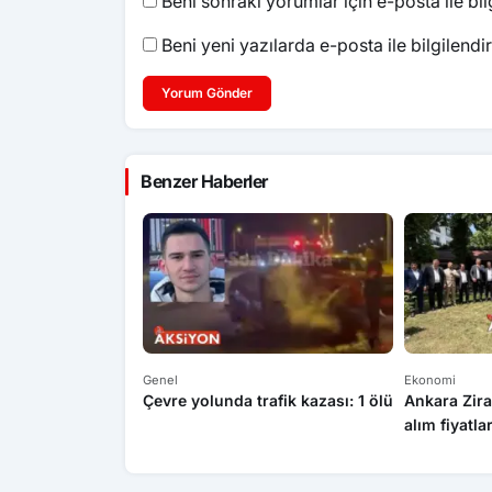
Beni sonraki yorumlar için e-posta ile bilg
Beni yeni yazılarda e-posta ile bilgilendir
Yorum Gönder
Benzer Haberler
Genel
Ekonomi
Çevre yolunda trafik kazası: 1 ölü
Ankara Zira
alım fiyatla