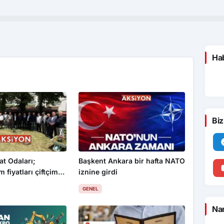
Hab
Biz
at Odaları;
Başkent Ankara bir hafta NATO
 fiyatları çiftçimizi
iznine girdi
GENEL
Nam