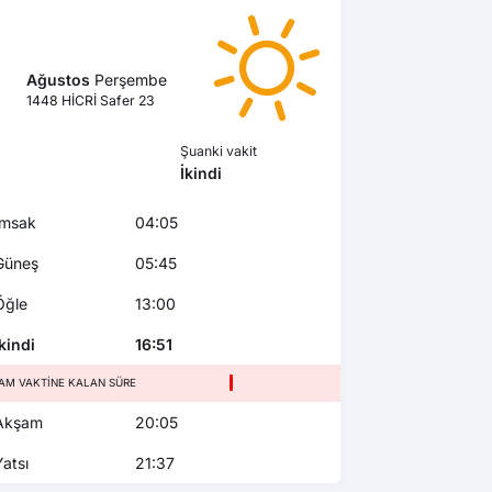
Ağustos
Perşembe
1448 HİCRİ Safer 23
Şuanki vakit
İkindi
msak
04:05
üneş
05:45
ğle
13:00
kindi
16:51
AM VAKTINE KALAN SÜRE
kşam
20:05
atsı
21:37