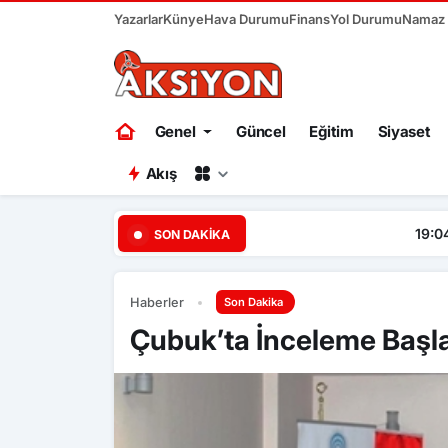
Yazarlar
Künye
Hava Durumu
Finans
Yol Durumu
Namaz V
Genel
Güncel
Eğitim
Siyaset
Akış
19:04
Başkent Ankara bir ha
SON DAKIKA
Haberler
Son Dakika
Çubuk’ta İnceleme Başla