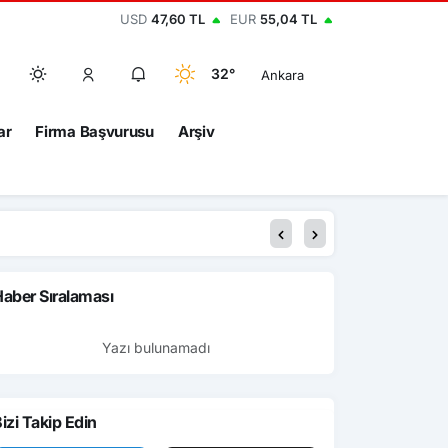
USD
47,60 TL
EUR
55,04 TL
32°
Ankara
ar
Firma Başvurusu
Arşiv
aber Sıralaması
Yazı bulunamadı
izi Takip Edin