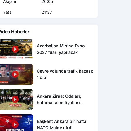
Akşam
20:05
Yatsı
21:37
ideo Haberler
Azerbaijan Mining Expo
2027 fuarı yapılacak
Çevre yolunda trafik kazası:
1 ölü
Ankara Ziraat Odaları;
hububat alım fiyatları
çiftçimizi üzdü
Başkent Ankara bir hafta
NATO iznine girdi