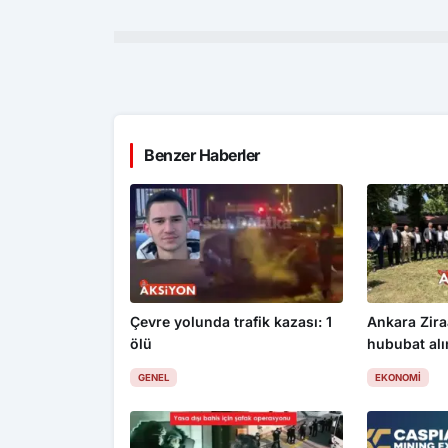
Benzer Haberler
Çevre yolunda trafik kazası: 1
Ankara Zira
ölü
hububat alım
üzdü
GENEL
EKONOMI