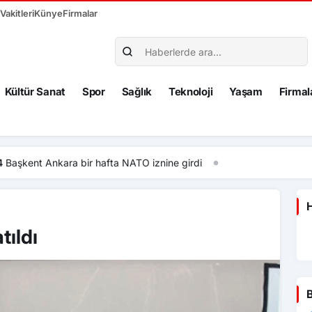
akitleri
Künye
Firmalar
Kültür Sanat
Spor
Sağlık
Teknoloji
Yaşam
Firmal
fta NATO iznine girdi
H
tıldı
B