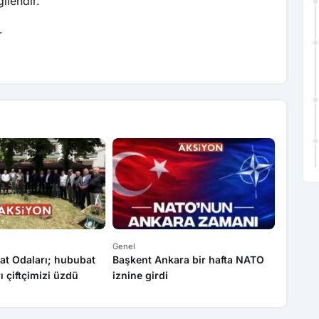
ilendir.
.
Genel
Genel
at Odaları; hububat
Başkent Ankara bir hafta NATO
Yasa dı
rı çiftçimizi üzdü
iznine girdi
operas