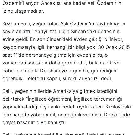
Özdemir’i arıyor. Ancak şu ana kadar Aslı Özdemir’in
izine ulaşamadılar.
Kezban Ballı, yeğeni olan Aslı Özdemir’in kaybolmasını
şöyle anlattı: “Yarıyıl tatili için Sincan’daki dedesinin
evine geldi. En son Sincan’daki evden çıktığı biliniyor,
kaybolmasıyla ilgili herhangi bir bilgi yok. 30 Ocak 2015
saat 11’de dershaneye gitme için evden çıktı, o
zamandan sonra bir daha göremedik, bulamadık ve
haber alamadık. Dershaneye o gün hiç gitmediğini
öğrendik. Telefonu kapalı, sürekli arıyoruz” dedi.
Ballı, yeğeninin ileride Amerika’ya gitmek istediğini
belirterek “İngilizce öğretmeni, İngilizce tercümanlığı
yapmak istediğini şu anki hedefi oydu zaten. Kızılay’daki
dershanede yabancı dil, ona ağırlık vermişti. Derslerinde
gayet başarılı” diye konuştu.
Ballı, yeğeninin kaçırıldığını düşündüklerini söyleyerek