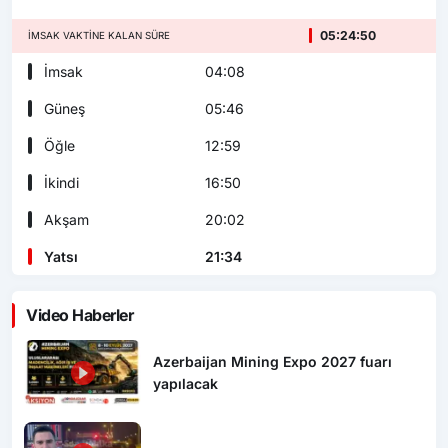
05:24:48
İMSAK VAKTINE KALAN SÜRE
İmsak
04:08
Güneş
05:46
Öğle
12:59
İkindi
16:50
Akşam
20:02
Yatsı
21:34
Video Haberler
Azerbaijan Mining Expo 2027 fuarı
yapılacak