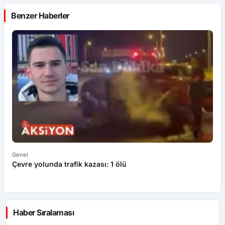
Benzer Haberler
Genel
Ek
Çevre yolunda trafik kazası: 1 ölü
An
ü
Haber Sıralaması