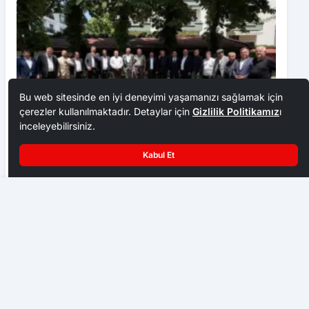
Bu web sitesinde en iyi deneyimi yaşamanızı sağlamak için
çerezler kullanılmaktadır. Detaylar için
Gizlilik Politikamız
ı
inceleyebilirsiniz.
Kabul Et
Ankara Ziraat Odaları; hububat alım fiyatları çiftçimizi
üzdü
Çubuk’ta Kaybolan Kız Aranıyor
EKONOMI