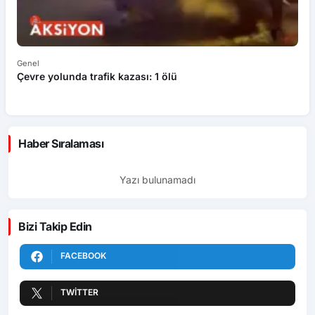
Genel
Ek
Çevre yolunda trafik kazası: 1 ölü
An
ü
Haber Sıralaması
Yazı bulunamadı
Bizi Takip Edin
FACEBOOK
TWITTER