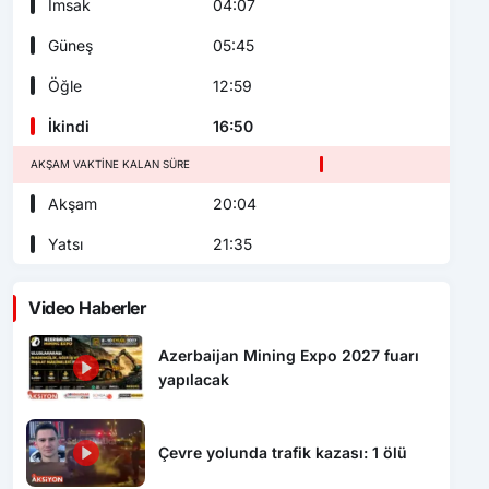
İmsak
04:07
Güneş
05:45
Öğle
12:59
İkindi
16:50
AKŞAM VAKTINE KALAN SÜRE
Akşam
20:04
Yatsı
21:35
Video Haberler
Azerbaijan Mining Expo 2027 fuarı
yapılacak
Çevre yolunda trafik kazası: 1 ölü