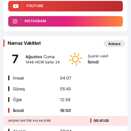
YOUTUBE
INSTAGRAM
Namaz Vakitleri
Ankara
7
Şuanki vakit
Ağustos
Cuma
İkindi
1448 HİCRİ Safer 24
İmsak
04:07
Güneş
05:45
Öğle
12:59
İkindi
16:50
00:41:04
AKŞAM VAKTINE KALAN SÜRE