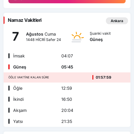
Namaz Vakitleri
Ankara
7
Şuanki vakit
Ağustos
Cuma
Güneş
1448 HİCRİ Safer 24
İmsak
04:07
Güneş
05:45
01:57:57
ÖĞLE VAKTINE KALAN SÜRE
Öğle
12:59
İkindi
16:50
Akşam
20:04
Yatsı
21:35