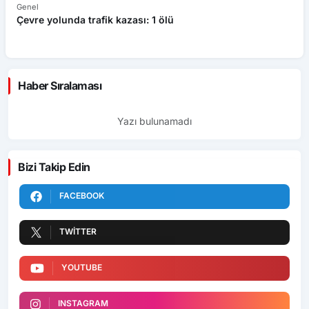
Genel
Ek
Çevre yolunda trafik kazası: 1 ölü
An
ü
Haber Sıralaması
Yazı bulunamadı
Bizi Takip Edin
FACEBOOK
TWITTER
YOUTUBE
INSTAGRAM