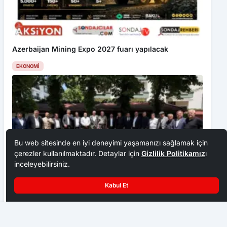
Azerbaijan Mining Expo 2027 fuarı yapılacak
EKONOMI
Bu web sitesinde en iyi deneyimi yaşamanızı sağlamak için
çerezler kullanılmaktadır. Detaylar için
Gizlilik Politikamız
ı
inceleyebilirsiniz.
Kabul Et
Ankara Ziraat Odaları; hububat alım fiyatları çiftçimizi
üzdü
Çubuk’ta Toplu Açılış Heyecanı
EKONOMI