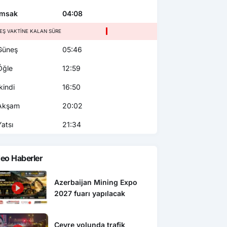
msak
04:08
EŞ VAKTINE KALAN SÜRE
üneş
05:46
ğle
12:59
kindi
16:50
kşam
20:02
atsı
21:34
eo Haberler
Azerbaijan Mining Expo
2027 fuarı yapılacak
Çevre yolunda trafik