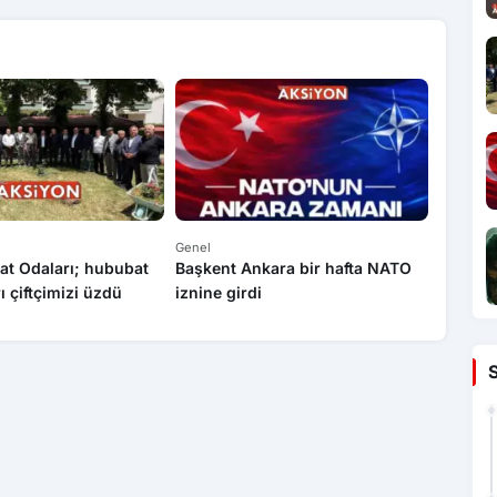
Genel
Genel
at Odaları; hububat
Başkent Ankara bir hafta NATO
Yasa dı
rı çiftçimizi üzdü
iznine girdi
operas