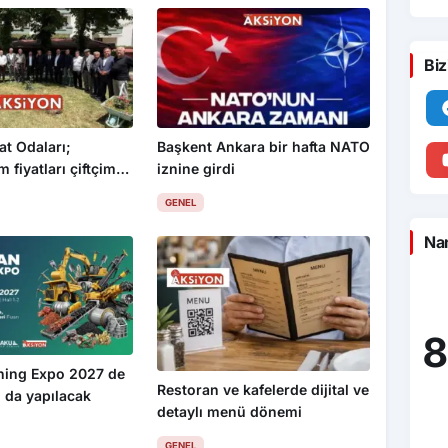
Biz
at Odaları;
Başkent Ankara bir hafta NATO
 fiyatları çiftçimizi
iznine girdi
GENEL
Nam
8
ning Expo 2027 de
Restoran ve kafelerde dijital ve
 da yapılacak
detaylı menü dönemi
GENEL