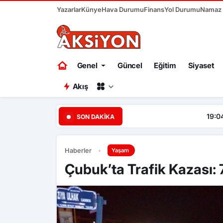
Yazarlar
Künye
Hava Durumu
Finans
Yol Durumu
Namaz V
Genel
Güncel
Eğitim
Siyaset
Akış
19:04
Başkent Ankara bir ha
SON DAKIKA
Haberler
Yaşam
Çubuk’ta Trafik Kazası: 7