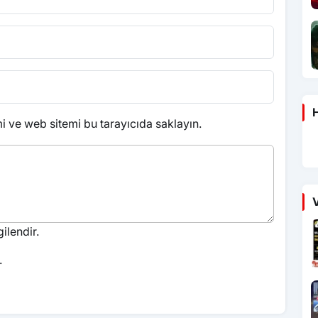
H
 ve web sitemi bu tarayıcıda saklayın.
V
ilendir.
.