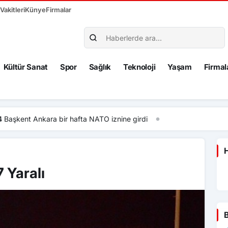
akitleri
Künye
Firmalar
Kültür Sanat
Spor
Sağlık
Teknoloji
Yaşam
Firmal
fta NATO iznine girdi
H
 Yaralı
B