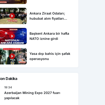
Ankara Ziraat Odaları;
hububat alım fiyatları
çiftçimizi üzdü
Başkent Ankara bir hafta
NATO iznine girdi
Ekonomi
Yasa dışı bahis için şafak
Gen
şı bahis için şafak
Caspian Mining Expo 2027 de
operasyonu
Res
yonu
Azerbeycan da yapılacak
det
Son Dakika
19:34
Azerbaijan Mining Expo 2027 fuarı
yapılacak