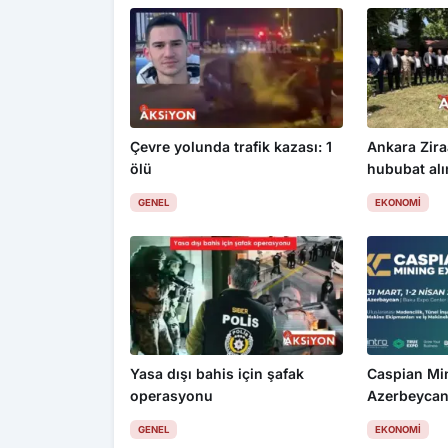
Çevre yolunda trafik kazası: 1
Ankara Zira
ölü
hububat alım
üzdü
GENEL
EKONOMI
Yasa dışı bahis için şafak
Caspian Mi
operasyonu
Azerbeycan
GENEL
EKONOMI