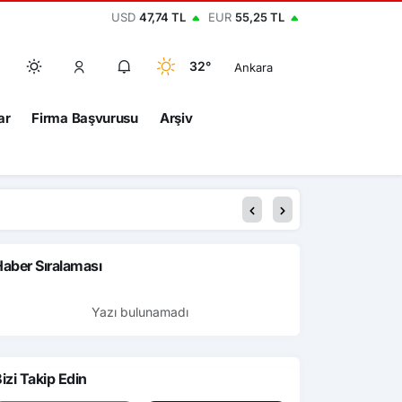
USD
47,74 TL
EUR
55,25 TL
32°
Ankara
ar
Firma Başvurusu
Arşiv
aber Sıralaması
Yazı bulunamadı
izi Takip Edin