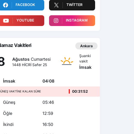
FACEBOOK
TWITTER
YOUTUBE
INSTAGRAM
amaz Vakitleri
Ankara
Şuanki
8
Ağustos
Cumartesi
vakit
1448 HİCRİ Safer 25
İmsak
İmsak
04:08
00:31:50
ÜNEŞ VAKTINE KALAN SÜRE
Güneş
05:46
Öğle
12:59
İkindi
16:50