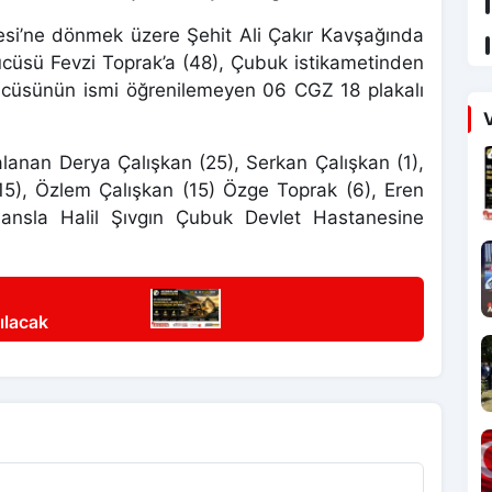
desi’ne dönmek üzere Şehit Ali Çakır Kavşağında
ücüsü Fevzi Toprak’a (48), Çubuk istikametinden
ücüsünün ismi öğrenilemeyen 06 CGZ 18 plakalı
V
lanan Derya Çalışkan (25), Serkan Çalışkan (1),
15), Özlem Çalışkan (15) Özge Toprak (6), Eren
ansla Halil Şıvgın Çubuk Devlet Hastanesine
ılacak