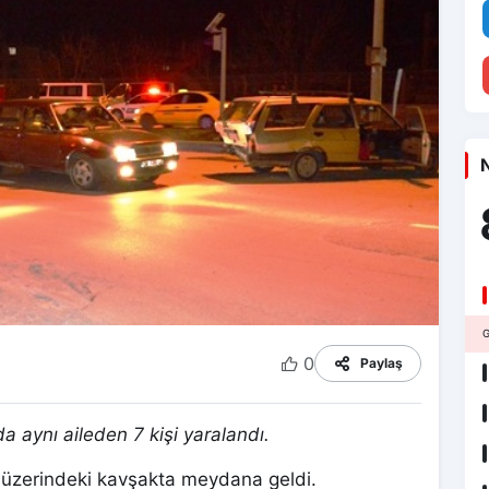
N
G
0
Paylaş
 aynı aileden 7 kişi yaralandı.
 üzerindeki kavşakta meydana geldi.