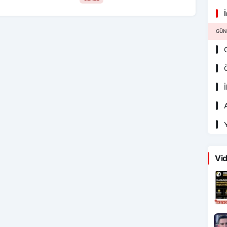
İ
GÜN
G
Ö
İ
A
Y
Vid