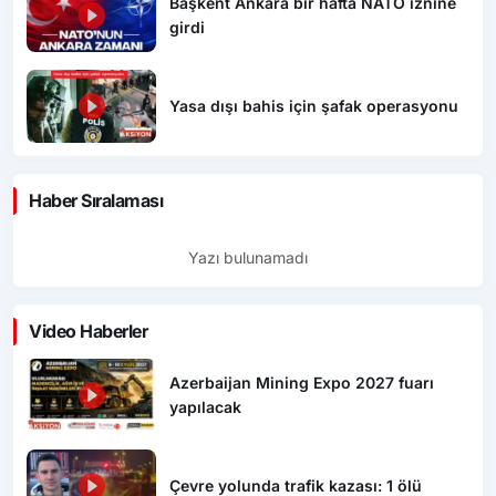
Başkent Ankara bir hafta NATO iznine
girdi
Yasa dışı bahis için şafak operasyonu
Haber Sıralaması
Yazı bulunamadı
Video Haberler
Azerbaijan Mining Expo 2027 fuarı
yapılacak
Çevre yolunda trafik kazası: 1 ölü