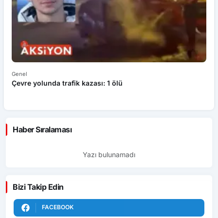
Genel
Ek
Çevre yolunda trafik kazası: 1 ölü
An
ü
Haber Sıralaması
Yazı bulunamadı
Bizi Takip Edin
FACEBOOK