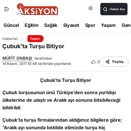
Haber Ara
Güncel
Eğitim
Sağlık
Siyaset
Spor
Yaşam
Gen
Haberler
Yaşam
Çubuk’ta Turşu Bitiyor
MÜFİT ONBAŞI
tarafından
0
Paylaş
14 Kasım, 2011 10:48 tarihinde yayınlandı
Çubuk’ta Turşu Bitiyor
Çubuk turşusunun ünü Türkiye’den sonra yurtdışı
ülkelerine de ulaştı ve Aralık ayı sonuna bitebileceği
bildirildi.
Çubuk’ta turşu firmalarından aldığımız bilgilere göre;
“Aralık ayı sonunda beklide elimizde turşu hiç