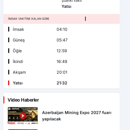
Şuanki vakit
Yatsı
İMSAK VAKTINE KALAN SÜRE
İmsak
04:10
Güneş
05:47
Öğle
12:59
İkindi
16:49
Akşam
20:01
Yatsı
21:32
Video Haberler
Azerbaijan Mining Expo 2027 fuarı
yapılacak