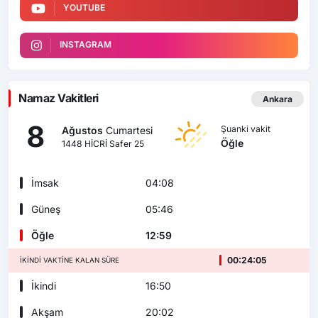
YOUTUBE
INSTAGRAM
Namaz Vakitleri
Ankara
8
Şuanki vakit
Ağustos
Cumartesi
Öğle
1448 HİCRİ Safer 25
İmsak
04:08
Güneş
05:46
Öğle
12:59
00:24:03
İKINDI VAKTINE KALAN SÜRE
İkindi
16:50
Akşam
20:02