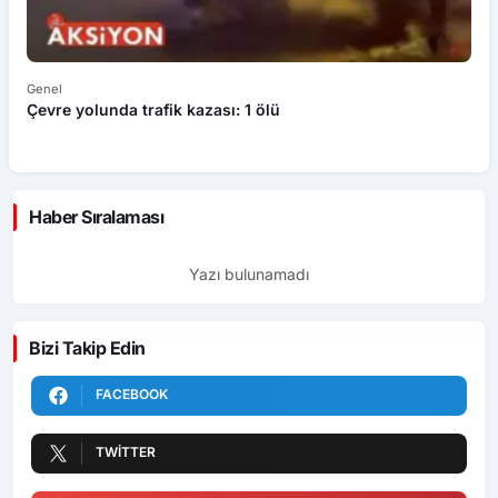
Genel
Ek
Çevre yolunda trafik kazası: 1 ölü
An
ü
Haber Sıralaması
Yazı bulunamadı
Bizi Takip Edin
FACEBOOK
TWITTER