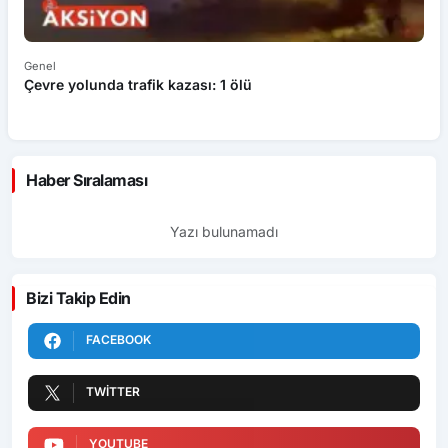
Genel
Ek
Çevre yolunda trafik kazası: 1 ölü
An
ü
Haber Sıralaması
Yazı bulunamadı
Bizi Takip Edin
FACEBOOK
TWITTER
YOUTUBE