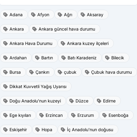
Adana
Afyon
Ağrı
Aksaray
Ankara
Ankara güncel hava durumu
Ankara Hava Durumu
Ankara kuzey ilçeleri
Ardahan
Bartın
Batı Karadeniz
Bilecik
Bursa
Çankırı
çubuk
Çubuk hava durumu
Dikkat Kuvvetli Yağış Uyarısı
Doğu Anadolu'nun kuzeyi
Düzce
Edirne
Ege kıyıları
Erzincan
Erzurum
Esenboğa
Eskişehir
Hopa
İç Anadolu'nun doğusu