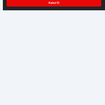
üzdü
Kabul Et
EKONOMI
Dikkat Kuvvetli Yağış Uyarısı
Başkent Ankara bir hafta NATO iznine girdi
GENEL