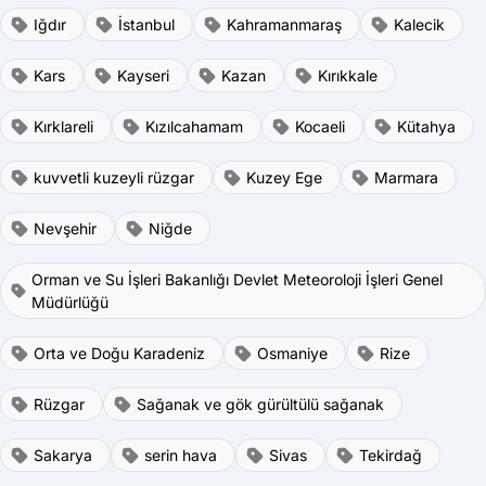
Iğdır
İstanbul
Kahramanmaraş
Kalecik
Kars
Kayseri
Kazan
Kırıkkale
Kırklareli
Kızılcahamam
Kocaeli
Kütahya
kuvvetli kuzeyli rüzgar
Kuzey Ege
Marmara
Nevşehir
Niğde
Orman ve Su İşleri Bakanlığı Devlet Meteoroloji İşleri Genel
Müdürlüğü
Orta ve Doğu Karadeniz
Osmaniye
Rize
Rüzgar
Sağanak ve gök gürültülü sağanak
Sakarya
serin hava
Sivas
Tekirdağ