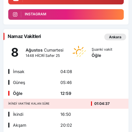
INSTAGRAM
Namaz Vakitleri
Ankara
8
Şuanki vakit
Ağustos
Cumartesi
Öğle
1448 HİCRİ Safer 25
İmsak
04:08
Güneş
05:46
Öğle
12:59
01:04:36
İKINDI VAKTINE KALAN SÜRE
İkindi
16:50
Akşam
20:02