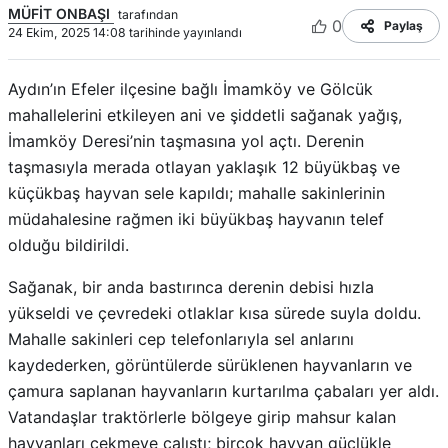
MÜFİT ONBAŞI
tarafından
0
Paylaş
24 Ekim, 2025 14:08 tarihinde yayınlandı
Aydın’ın Efeler ilçesine bağlı İmamköy ve Gölcük
mahallelerini etkileyen ani ve şiddetli sağanak yağış,
İmamköy Deresi’nin taşmasına yol açtı. Derenin
taşmasıyla merada otlayan yaklaşık 12 büyükbaş ve
küçükbaş hayvan sele kapıldı; mahalle sakinlerinin
müdahalesine rağmen iki büyükbaş hayvanın telef
olduğu bildirildi.
Sağanak, bir anda bastırınca derenin debisi hızla
yükseldi ve çevredeki otlaklar kısa sürede suyla doldu.
Mahalle sakinleri cep telefonlarıyla sel anlarını
kaydederken, görüntülerde sürüklenen hayvanların ve
çamura saplanan hayvanların kurtarılma çabaları yer aldı.
Vatandaşlar traktörlerle bölgeye girip mahsur kalan
hayvanları çekmeye çalıştı; birçok hayvan güçlükle