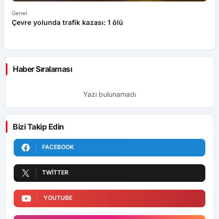
Genel
Ek
Çevre yolunda trafik kazası: 1 ölü
An
ü
Haber Sıralaması
Yazı bulunamadı
Bizi Takip Edin
FACEBOOK
TWITTER
YOUTUBE