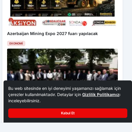
Azerbaijan Mining Expo 2027 fuarı yapılacak
EKONOMI
Bu web sitesinde en iyi deneyimi yaşamanızı sağlamak için
çerezler kullanılmaktadır. Detaylar için
Gizlilik Politikamız
ı
inceleyebilirsiniz.
Kabul Et
Ankara Ziraat Odaları; hububat alım fiyatları çiftçimizi
üzdü
Ege’yi vuran selde hayvanlar akıntıya kapıldı