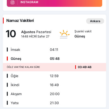
INSTAGRAM
Namaz Vakitleri
Ankara
10
Şuanki vakit
Ağustos
Pazartesi
Güneş
1448 HİCRİ Safer 27
İmsak
04:11
Güneş
05:48
03:49:46
ÖĞLE VAKTINE KALAN SÜRE
Öğle
12:59
İkindi
16:49
Akşam
20:00
Yatsı
21:30