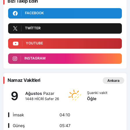
Bizi Takip Edin
FACEBOOK
TWITTER
YOUTUBE
INSTAGRAM
Namaz Vakitleri
Ankara
9
Şuanki vakit
Ağustos
Pazar
Öğle
1448 HİCRİ Safer 26
İmsak
04:10
Güneş
05:47