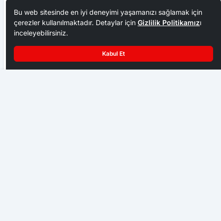
Bu web sitesinde en iyi deneyimi yaşamanızı sağlamak için
çerezler kullanılmaktadır. Detaylar için
Gizlilik Politikamız
ı
inceleyebilirsiniz.
Kabul Et
Ankara Ziraat Odaları; hububat alım fiyatları çiftçimizi
üzdü
Engelliler Fuardan Memnun Kalmadı
EKONOMI
Başkent Ankara bir hafta NATO iznine girdi