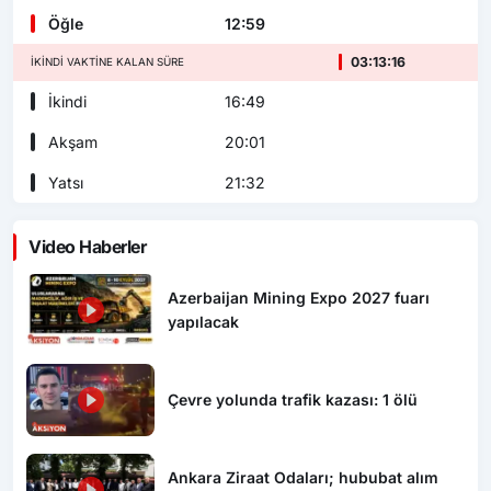
Öğle
12:59
03:13:14
İKINDI VAKTINE KALAN SÜRE
İkindi
16:49
Akşam
20:01
Yatsı
21:32
Video Haberler
Azerbaijan Mining Expo 2027 fuarı
yapılacak
Çevre yolunda trafik kazası: 1 ölü
Ankara Ziraat Odaları; hububat alım