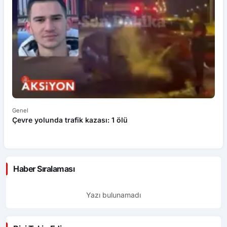
Genel
Ek
Çevre yolunda trafik kazası: 1 ölü
An
ü
Haber Sıralaması
Yazı bulunamadı