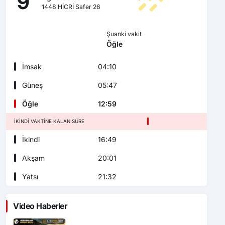
9
1448 HİCRİ Safer 26
Şuanki vakit
Öğle
İmsak
04:10
Güneş
05:47
Öğle
12:59
İKINDI VAKTINE KALAN SÜRE
İkindi
16:49
Akşam
20:01
Yatsı
21:32
Video Haberler