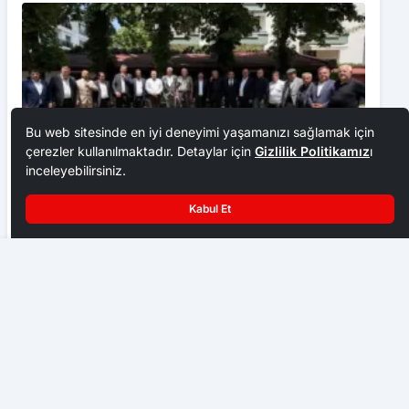
Bu web sitesinde en iyi deneyimi yaşamanızı sağlamak için
çerezler kullanılmaktadır. Detaylar için
Gizlilik Politikamız
ı
inceleyebilirsiniz.
Kabul Et
Ankara Ziraat Odaları; hububat alım fiyatları çiftçimizi
üzdü
Ermeni Meselesi Çözümde
EKONOMI