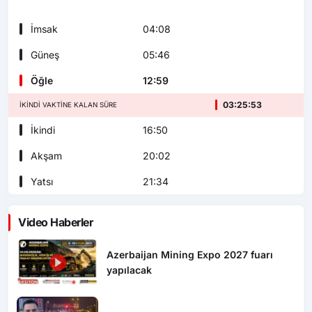
İmsak
04:08
Güneş
05:46
Öğle
12:59
03:25:51
İKINDI VAKTINE KALAN SÜRE
İkindi
16:50
Akşam
20:02
Yatsı
21:34
Video Haberler
Azerbaijan Mining Expo 2027 fuarı
yapılacak