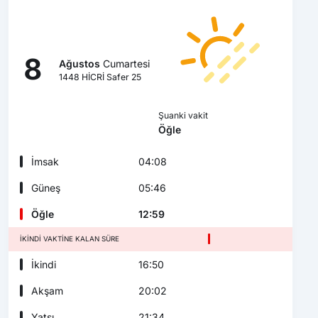
8
Ağustos
Cumartesi
1448 HİCRİ Safer 25
Şuanki vakit
Öğle
İmsak
04:08
Güneş
05:46
Öğle
12:59
İKINDI VAKTINE KALAN SÜRE
İkindi
16:50
Akşam
20:02
Yatsı
21:34