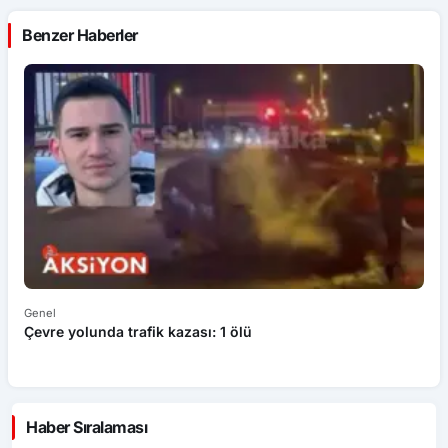
Benzer Haberler
Genel
Ek
Çevre yolunda trafik kazası: 1 ölü
An
ü
Haber Sıralaması